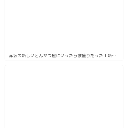
赤坂の新しいとんかつ屋にいったら激盛りだった「熟豚 三代目 蔵司」