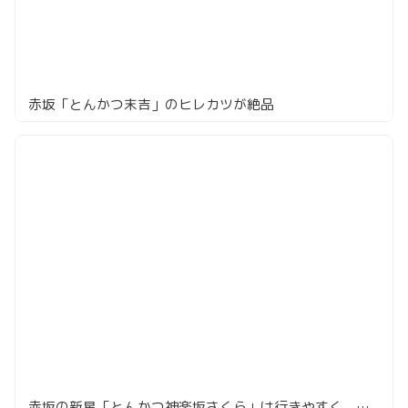
赤坂「とんかつ末吉」のヒレカツが絶品
赤坂の新星「とんかつ神楽坂さくら」は行きやすく、満足度の高いとんかつ店だった