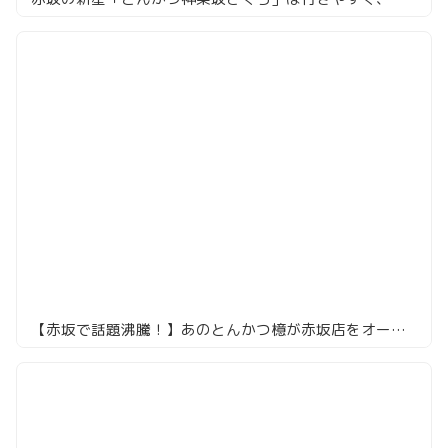
【赤坂で話題沸騰！】あのとんかつ檍が赤坂店をオープン！特ロースかつ定食をレビュー