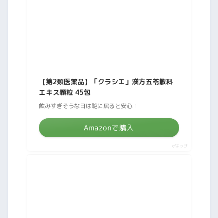
【第2類医薬品】「クラシエ」漢方五苓散料
エキス顆粒 45包
飲みすぎそうな日は鞄に居ると安心！
Amazonで購入
ポチップ