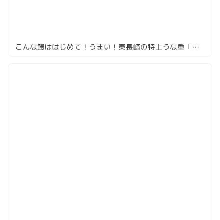
こんな鰻ははじめて！うまい！東長崎の特上うな重「鰻家」