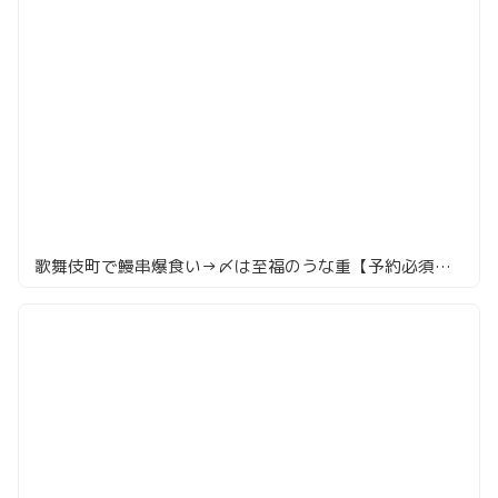
歌舞伎町で鰻串爆食い→〆は至福のうな重【予約必須⁉】