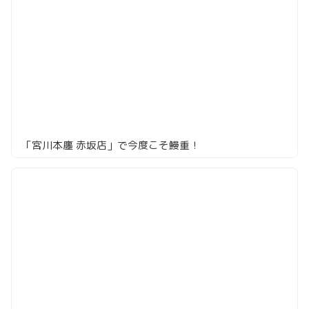
「宮川本廛 赤坂店」で今度こそ鰻重！