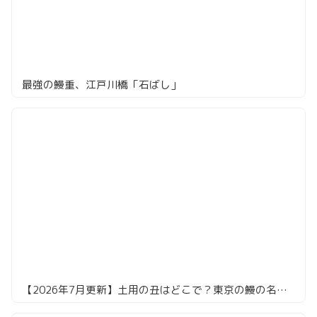
最強の鰻重、江戸川橋「石ばし」
【2026年7月更新】土用の丑はどこで？東京の鰻の名店16選。共水・天然・江戸前まで食べ倒してきました！