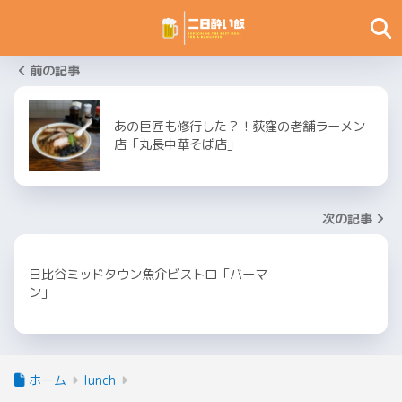
前の記事
あの巨匠も修行した？！荻窪の老舗ラーメン
店「丸長中華そば店」
次の記事
日比谷ミッドタウン魚介ビストロ「バーマ
ン」
ホーム
lunch