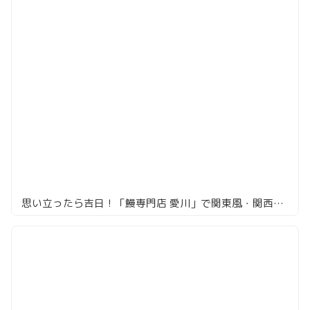
思い立ったら吉日！「鰻専門店 愛川」で関東風・関西風うな重の食べ比べ！