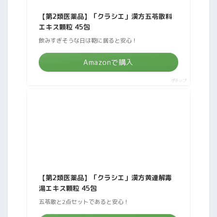
【第2類医薬品】「クラシエ」漢方五苓散料
エキス顆粒 45包
飲みすぎそうな日は鞄に居ると安心！
Amazonで購入
ポチップ
【第2類医薬品】「クラシエ」漢方黄連解毒
湯エキス顆粒 45包
五苓散と2点セットであると安心！