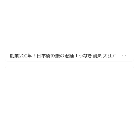
創業200年！日本橋の鰻の老舗「うなぎ割烹 大江戸」の最強鰻重に挑戦