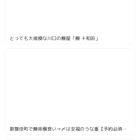
とっても大規模な川口の鰻屋「鰻 十和田」
歌舞伎町で鰻串爆食い→〆は至福のうな重【予約必須⁉】