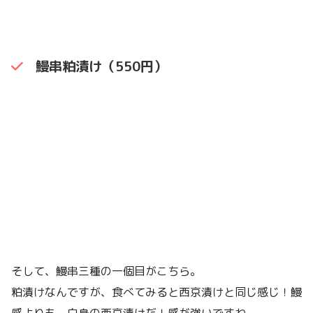
鰻串粕漬け（550円）
そして、鰻串三種の一個目がこちら。
粕漬けなんですが、食べてみると西京漬けと同じ感じ！鰻
感よりも、白身の西京漬けだ！感が強いですね。