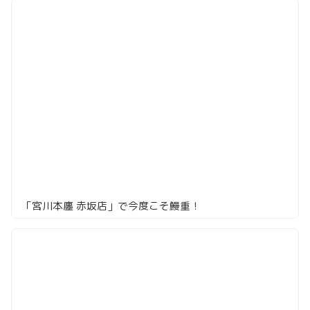
「宮川本廛 赤坂店」で今度こそ鰻重！