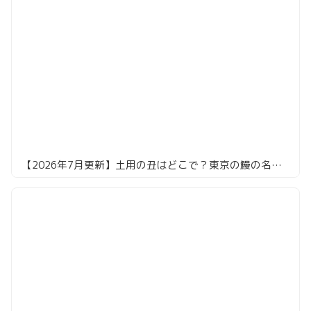
【2026年7月更新】土用の丑はどこで？東京の鰻の名店16選。共水・天然・江戸前まで食べ倒してきました！