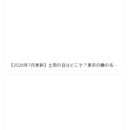
【2026年7月更新】土用の丑はどこで？東京の鰻の名店16選。共水・天然・江戸前まで食べ倒してきました！