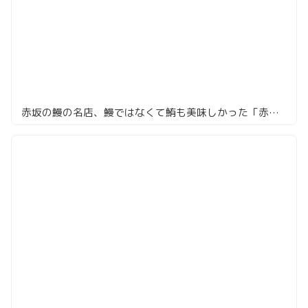
赤坂の鰻の名店、鰻ではなくて鮪も美味しかった「赤坂宮川本廛」