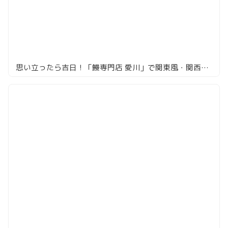
思い立ったら吉日！「鰻専門店 愛川」で関東風・関西風うな重の食べ比べ！