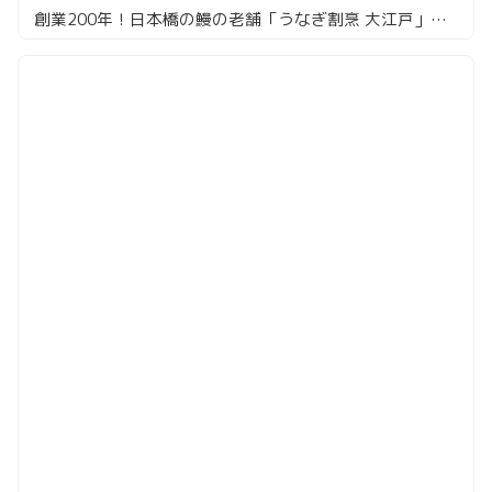
創業200年！日本橋の鰻の老舗「うなぎ割烹 大江戸」の最強鰻重に挑戦