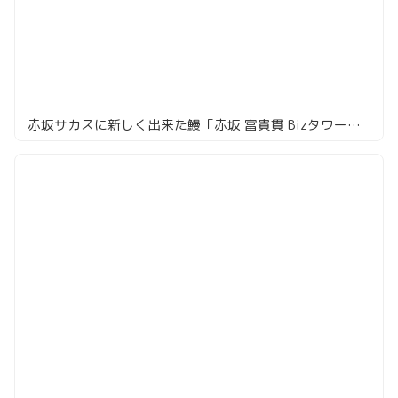
赤坂サカスに新しく出来た鰻「赤坂 富貴貫 Bizタワー店」