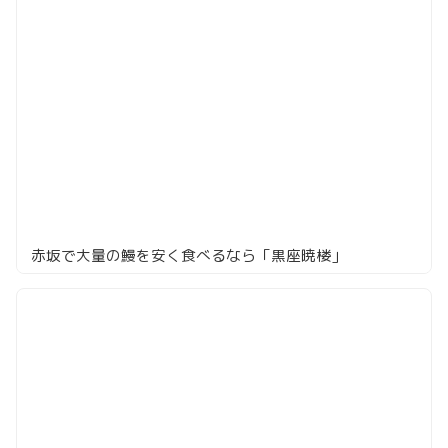
赤坂で大量の鰻を安く食べるなら「黒座暁楼」