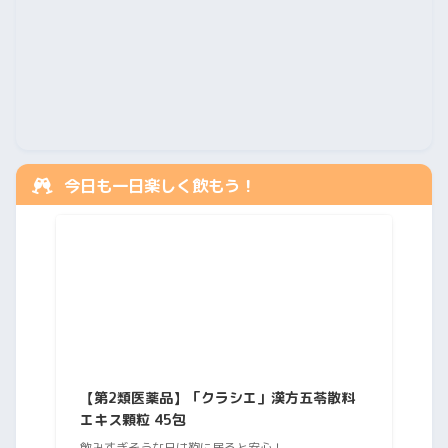
今日も一日楽しく飲もう！
【第2類医薬品】「クラシエ」漢方五苓散料
エキス顆粒 45包
飲みすぎそうな日は鞄に居ると安心！