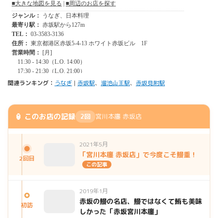
関連ランキング：
うなぎ
|
赤坂駅
、
溜池山王駅
、
赤坂見附駅
🏮 このお店の記録
2回
宮川本廛 赤坂店
2021年5月
「宮川本廛 赤坂店」で今度こそ鰻重！
2回目
この記事
2019年1月
赤坂の鰻の名店、鰻ではなくて鮪も美味
初訪
しかった「赤坂宮川本廛」