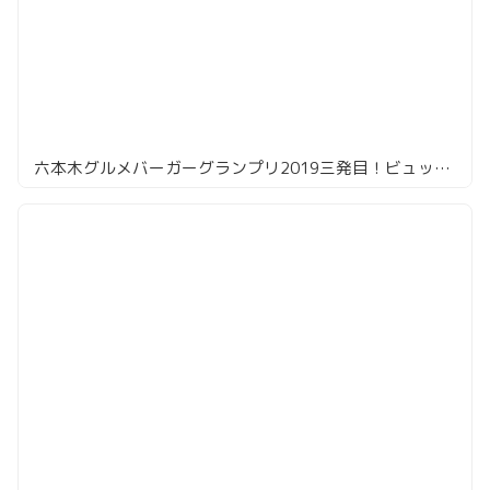
六本木グルメバーガーグランプリ2019三発目！ビュッフェ付きバーガー「BARBACOA」