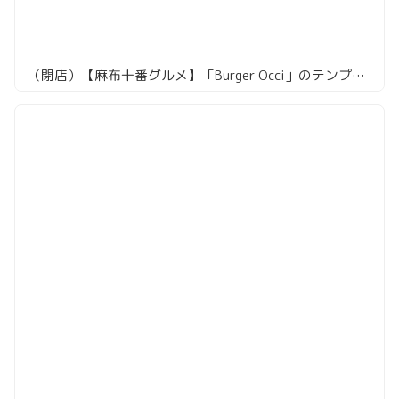
（閉店）【麻布十番グルメ】「Burger Occi」のテンプテーションバーガーがうまい！熟成肉とゴルゴンゾーラのハーモニーがたまらない