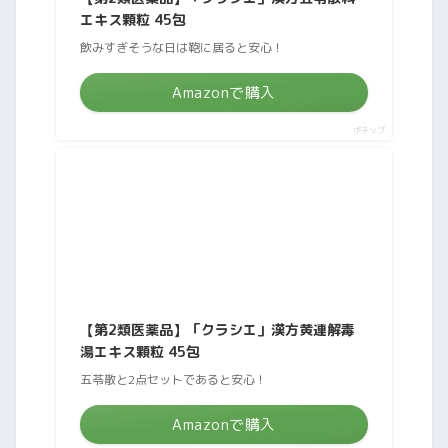
エキス顆粒 45包
飲みすぎそうな日は鞄に居ると安心！
Amazonで購入
ポチップ
【第2類医薬品】「クラシエ」漢方黄連解毒
湯エキス顆粒 45包
五苓散と2点セットであると安心！
Amazonで購入