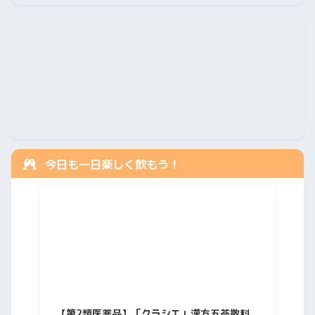
今日も一日楽しく飲もう！
【第2類医薬品】「クラシエ」漢方五苓散料