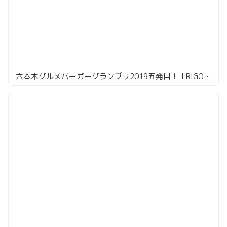
六本木グルメバーガーグランプリ2019五発目！「RIGOLETTO BAR AND GRILL」