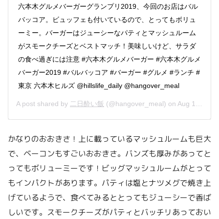
六本木グルメバーガーグランプリ2019、今回のお店はバル
バッコア。ビュッフェも付いているので、とってもボリュ
ーミー。バーガーはジューシーなパティとマッシュルーム
がスモークチーズとベストマッチ！美味しいけど、サラダ
の食べ過ぎには注意 #六本木グルメバーガー #六本木グルメ
バーガー2019 #バルバッコア #バーガー #グルメ #ランチ #
東京 六本木ヒルズ @hillslife_daily @hangover_meal
A post shared by
二日酔い飯
(@hangover_meal) on
Aug 14, 2019 at 10:34pm PDT
かなりのおおきさ！上に載っているマッシュルームも巨大
で、ベーコンもすごいおおきさ。バンズも厚みがあってと
ってもボリューミーです！ビッグマッシュルームがとって
もインパクトがあります。パティは塩とナツメグで焼き上
げているようで、食べてみるととってもジューシーで香ば
しいです。スモークチーズがパティとバッチリあっておい