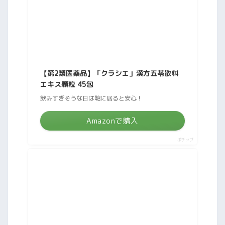
【第2類医薬品】「クラシエ」漢方五苓散料
エキス顆粒 45包
飲みすぎそうな日は鞄に居ると安心！
Amazonで購入
ポチップ