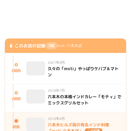
🏮 このお店の記録
3回
moti 六本木店
2021年8月
久々の「moti」やっぱりケバブ＆マト
3回目
ン
2019年7月
六本木の本格インドカレー「モティ」で
2回目
ミックスグリルセット
2018年4月
六本木ヒルズ前の有名インド料理
初訪
「moti 六本木店」
この記事