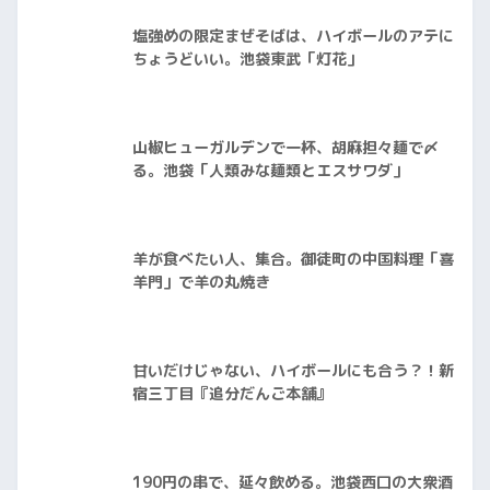
塩強めの限定まぜそばは、ハイボールのアテに
ちょうどいい。池袋東武「灯花」
山椒ヒューガルデンで一杯、胡麻担々麺で〆
る。池袋「人類みな麺類とエスサワダ」
羊が食べたい人、集合。御徒町の中国料理「喜
羊門」で羊の丸焼き
甘いだけじゃない、ハイボールにも合う？！新
宿三丁目『追分だんご本舗』
190円の串で、延々飲める。池袋西口の大衆酒