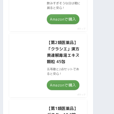
飲みすぎそうな日は鞄に
居ると安心！
Amazonで購入
ポチップ
【第2類医薬品】
「クラシエ」漢方
黄連解毒湯エキス
顆粒 45包
五苓散と2点セットであ
ると安心！
Amazonで購入
ポチップ
【第1類医薬品】