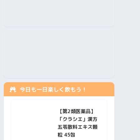
今日も一日楽しく飲もう！
【第2類医薬品】
「クラシエ」漢方
五苓散料エキス顆
粒 45包