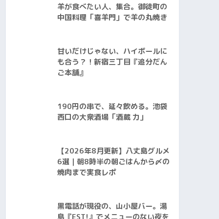
羊が食べたい人、集合。御徒町の
中国料理「喜羊門」で羊の丸焼き
甘いだけじゃない、ハイボールに
も合う？！新宿三丁目『追分だん
ご本舗』
190円の串で、延々飲める。池袋
西口の大衆酒場「酒蔵 力」
【2026年8月更新】八丈島グルメ
6選｜朝8時半の朝ごはんから〆の
焼肉まで実食レポ
黒電話が現役の、山小屋バー。湯
島『EST!』でメニューのない夜を