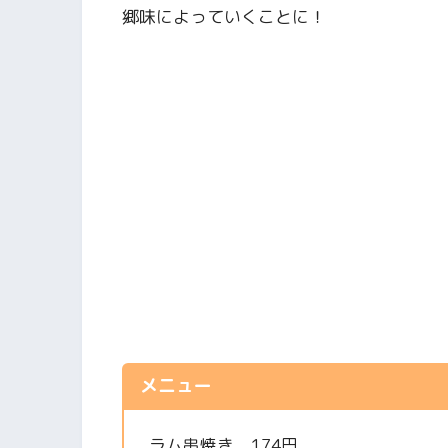
郷味によっていくことに！
メニュー
ラム串焼き 174円