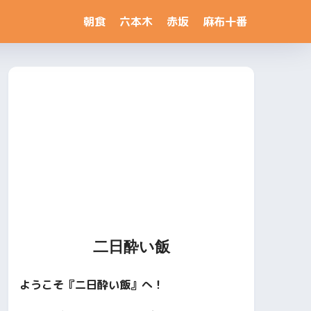
朝食
六本木
赤坂
麻布十番
二日酔い飯
ようこそ『二日酔い飯』へ！