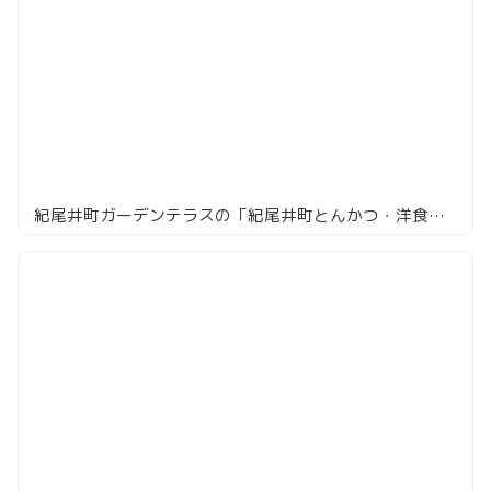
紀尾井町ガーデンテラスの「紀尾井町とんかつ・洋食ひとみ」で堪能する、上質なトンカツの魅力