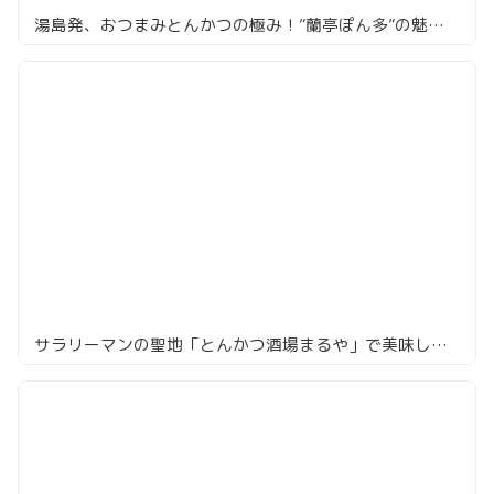
湯島発、おつまみとんかつの極み！”蘭亭ぽん多”の魅力に迫る
サラリーマンの聖地「とんかつ酒場まるや」で美味しい厚切りロースかつ定食を食べる