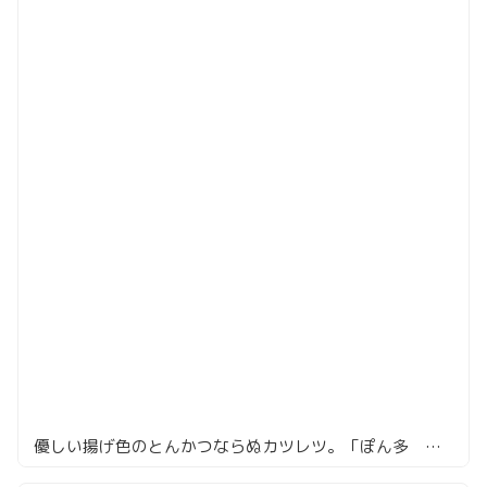
優しい揚げ色のとんかつならぬカツレツ。「ぽん多 本家」