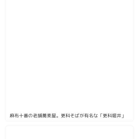
麻布十番の老舗蕎麦屋。更科そばが有名な「更科堀井」