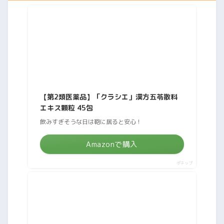
【第2類医薬品】「クラシエ」漢方五苓散料
エキス顆粒 45包
飲みすぎそうな日は鞄に居ると安心！
Amazonで購入
ポチップ