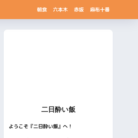
朝食
六本木
赤坂
麻布十番
二日酔い飯
ようこそ『二日酔い飯』へ！