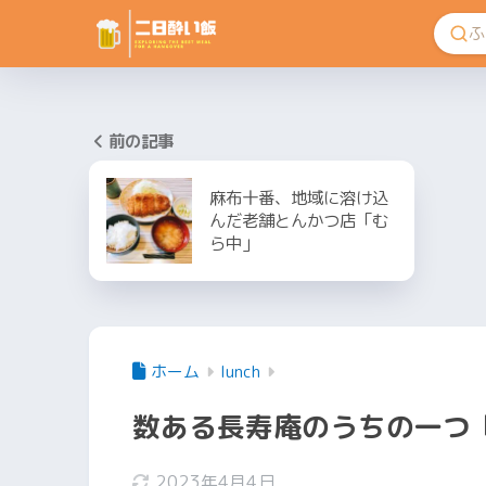
前の記事
麻布十番、地域に溶け込
んだ老舗とんかつ店「む
ら中」
ホーム
lunch
数ある長寿庵のうちの一つ
2023年4月4日