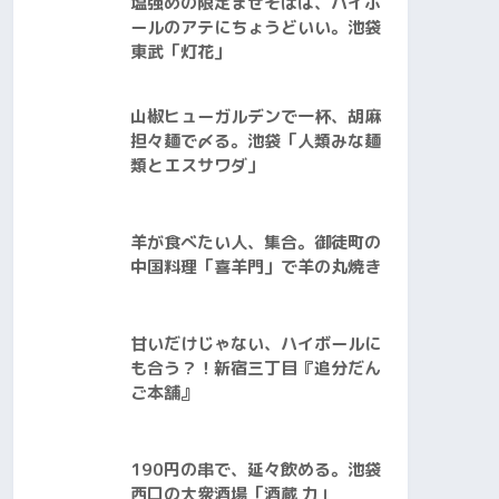
塩強めの限定まぜそばは、ハイボ
ールのアテにちょうどいい。池袋
東武「灯花」
山椒ヒューガルデンで一杯、胡麻
担々麺で〆る。池袋「人類みな麺
類とエスサワダ」
羊が食べたい人、集合。御徒町の
中国料理「喜羊門」で羊の丸焼き
甘いだけじゃない、ハイボールに
も合う？！新宿三丁目『追分だん
ご本舗』
190円の串で、延々飲める。池袋
西口の大衆酒場「酒蔵 力」