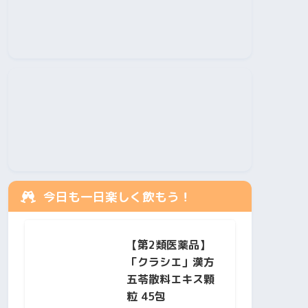
今日も一日楽しく飲もう！
【第2類医薬品】
「クラシエ」漢方
五苓散料エキス顆
粒 45包