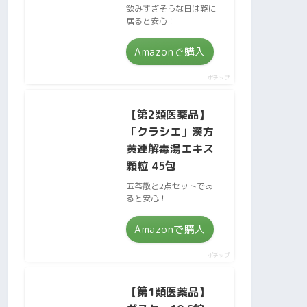
飲みすぎそうな日は鞄に
居ると安心！
Amazonで購入
ポチップ
【第2類医薬品】
「クラシエ」漢方
黄連解毒湯エキス
顆粒 45包
五苓散と2点セットであ
ると安心！
Amazonで購入
ポチップ
【第1類医薬品】