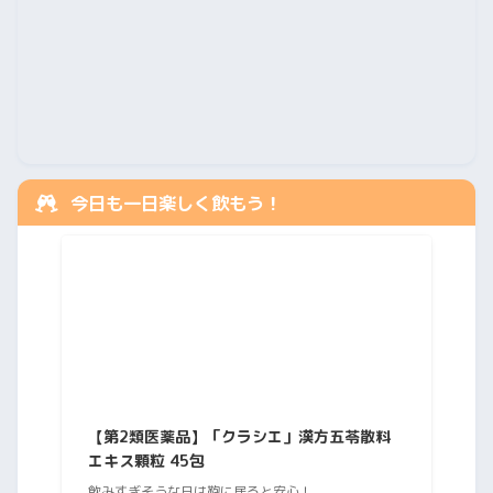
今日も一日楽しく飲もう！
【第2類医薬品】「クラシエ」漢方五苓散料
エキス顆粒 45包
飲みすぎそうな日は鞄に居ると安心！