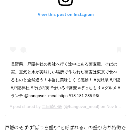
View this post on Instagram
長野県、戸隠神社の奥社へ行く途中にある蕎麦屋、そばの
実。空気と水が美味しい場所で作られた蕎麦は東京で食べ
るものと全然違う！本当に美味しくて感動！ #長野県 #戸隠
#戸隠神社 #そばの実 #せいろ #蕎麦 #ぼっちもり #グルメ #
ランチ @hangover_meal https://18.181.235.96/
A post shared by
二日酔い飯
(@hangover_meal) on
Nov 5, 2019 at 10:40pm PST
戸隠のそばは”ぼっち盛り”と呼ばれるこの盛り方が特徴で