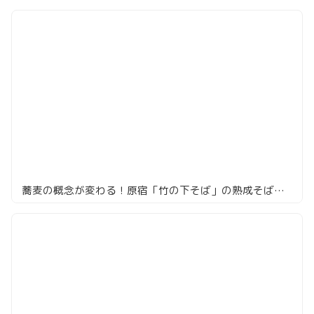
蕎麦の概念が変わる！原宿「竹の下そば」の熟成そばと打ち立ての違いに驚き