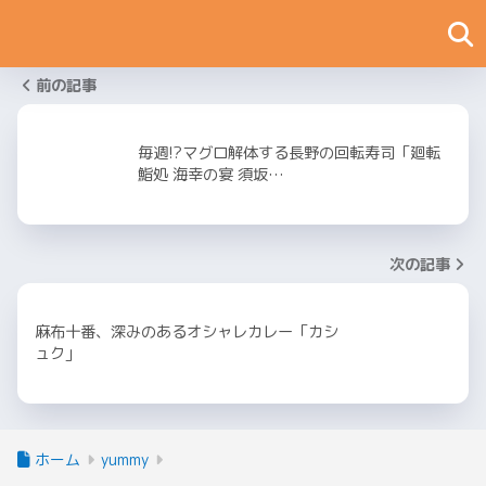
前の記事
毎週!?マグロ解体する長野の回転寿司「廻転
鮨処 海幸の宴 須坂…
次の記事
麻布十番、深みのあるオシャレカレー「カシ
ュク」
ホーム
yummy