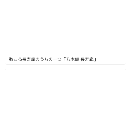
数ある長寿庵のうちの一つ「乃木坂 長寿庵」