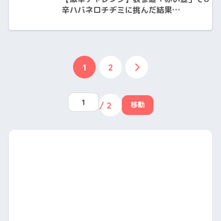
辛ハバネロチヂミに挑んだ結果…
1
2
/ 2
移動