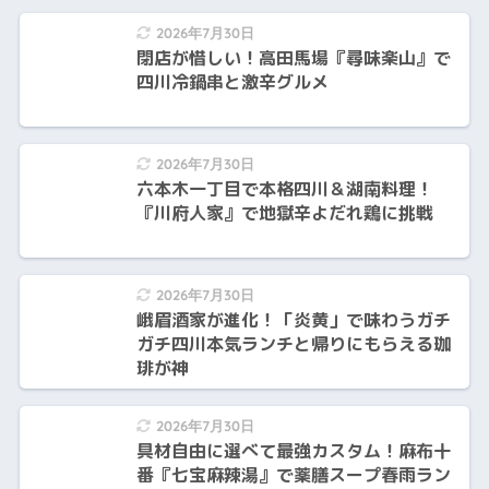
2026年7月30日
閉店が惜しい！高田馬場『尋味楽山』で
四川冷鍋串と激辛グルメ
2026年7月30日
六本木一丁目で本格四川＆湖南料理！
『川府人家』で地獄辛よだれ鶏に挑戦
2026年7月30日
峨眉酒家が進化！「炎黄」で味わうガチ
ガチ四川本気ランチと帰りにもらえる珈
琲が神
2026年7月30日
具材自由に選べて最強カスタム！麻布十
番『七宝麻辣湯』で薬膳スープ春雨ラン