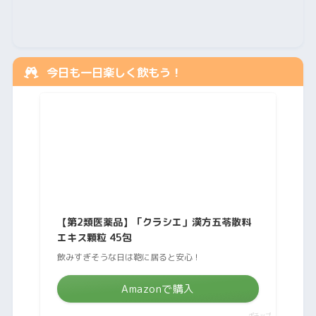
今日も一日楽しく飲もう！
【第2類医薬品】「クラシエ」漢方五苓散料
エキス顆粒 45包
飲みすぎそうな日は鞄に居ると安心！
Amazonで購入
ポチップ