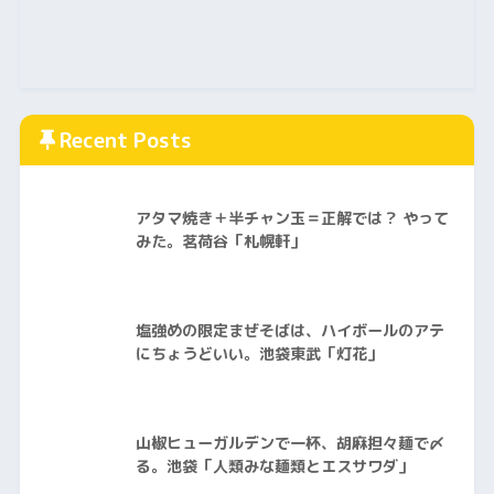
Recent Posts
アタマ焼き＋半チャン玉＝正解では？ やって
みた。茗荷谷「札幌軒」
塩強めの限定まぜそばは、ハイボールのアテ
にちょうどいい。池袋東武「灯花」
山椒ヒューガルデンで一杯、胡麻担々麺で〆
る。池袋「人類みな麺類とエスサワダ」