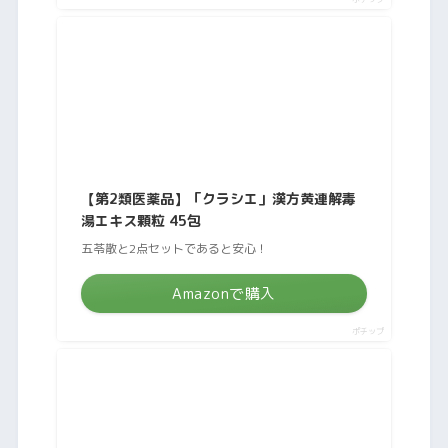
【第2類医薬品】「クラシエ」漢方黄連解毒
湯エキス顆粒 45包
五苓散と2点セットであると安心！
Amazonで購入
ポチップ