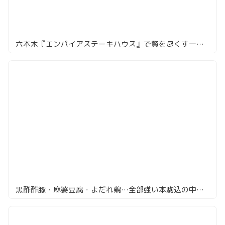
六本木『エンパイアステーキハウス』で贅を尽くす一夜、キャビアからステーキまで全7品
黒酢酢豚・麻婆豆腐・よだれ鶏…全部強い本駒込の中華がすごい「豊栄」