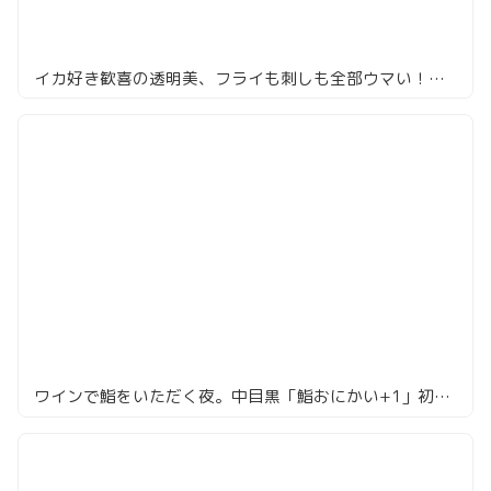
イカ好き歓喜の透明美、フライも刺しも全部ウマい！イカセンター
ワインで鮨をいただく夜。中目黒「鮨おにかい+1」初体験レポ