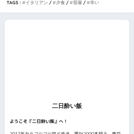
TAGS :
イタリアン
夕食
笹塚
辛い
二日酔い飯
ようこそ『二日酔い飯』へ！
2017年からコツコツ食べ歩き、累計2000本超え。東京