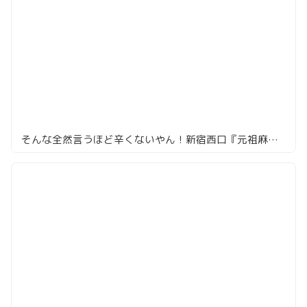
そんな全然言うほど辛くないやん！新宿西口『元祖麻婆豆腐 新宿店』の麻婆豆腐