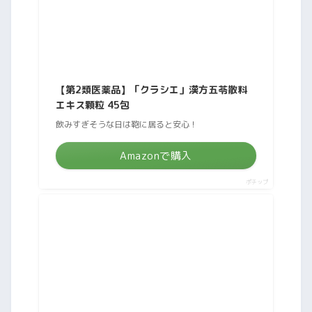
【第2類医薬品】「クラシエ」漢方五苓散料
エキス顆粒 45包
飲みすぎそうな日は鞄に居ると安心！
Amazonで購入
ポチップ