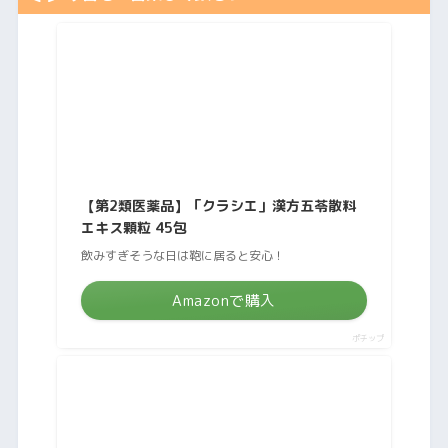
【第2類医薬品】「クラシエ」漢方五苓散料
エキス顆粒 45包
飲みすぎそうな日は鞄に居ると安心！
Amazonで購入
ポチップ