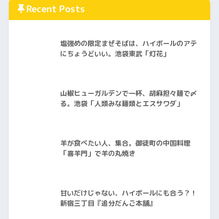
Recent Posts
塩強めの限定まぜそばは、ハイボールのアテ
にちょうどいい。池袋東武「灯花」
山椒ヒューガルデンで一杯、胡麻担々麺で〆
る。池袋「人類みな麺類とエスサワダ」
羊が食べたい人、集合。御徒町の中国料理
「喜羊門」で羊の丸焼き
甘いだけじゃない、ハイボールにも合う？！
新宿三丁目『追分だんご本舗』