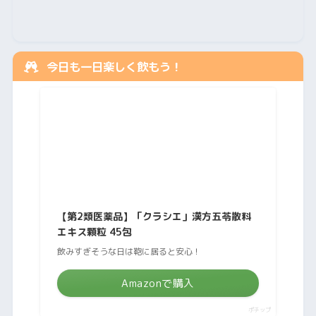
今日も一日楽しく飲もう！
【第2類医薬品】「クラシエ」漢方五苓散料
エキス顆粒 45包
飲みすぎそうな日は鞄に居ると安心！
Amazonで購入
ポチップ