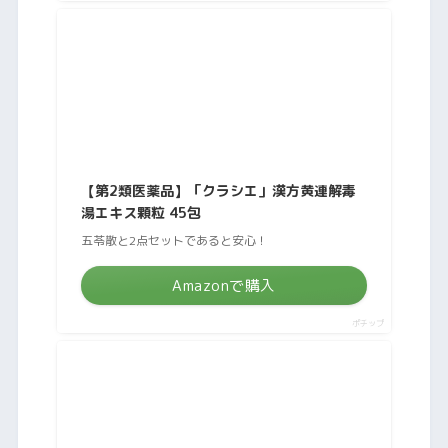
【第2類医薬品】「クラシエ」漢方黄連解毒
湯エキス顆粒 45包
五苓散と2点セットであると安心！
Amazonで購入
ポチップ