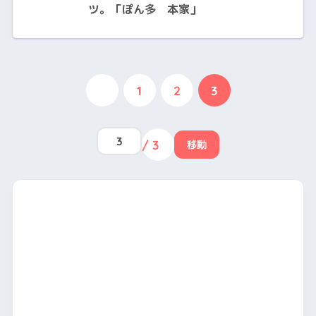
ツ。「ぽん多 本家」
1
2
3
/ 3
移動