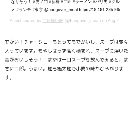
なりそう！ #虎ノ門 #新橋 #二郎 #ラーメン #バリ男 #グル
メ #ランチ #東京 @hangover_meal https://18.181.235.96/
A post shared by
二日酔い飯
(@hangover_meal) on
Aug 28, 2019 at 6:43pm PDT
でかい！チャーシューもとってもでかいし、スープは並々
入っています。もやしはうず高く積まれ、スープに浮いた
脂がおいしそう！！まずは一口スープを飲んでみると、ま
さに二郎。うまい。麺も極太麺で小麦の味がひろがりま
す。