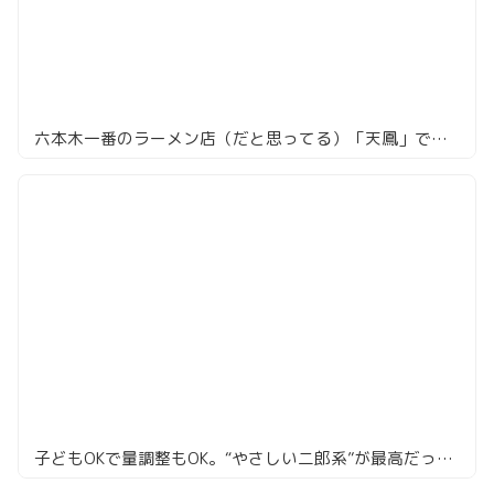
六本木一番のラーメン店（だと思ってる）「天鳳」で味噌ラーメンを頼んでみた
子どもOKで量調整もOK。“やさしい二郎系”が最高だった件