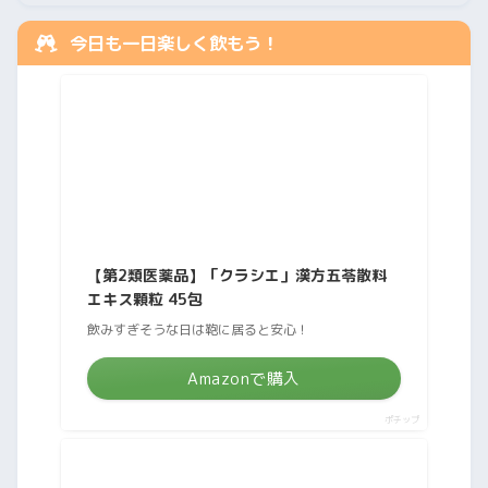
今日も一日楽しく飲もう！
【第2類医薬品】「クラシエ」漢方五苓散料
エキス顆粒 45包
飲みすぎそうな日は鞄に居ると安心！
Amazonで購入
ポチップ