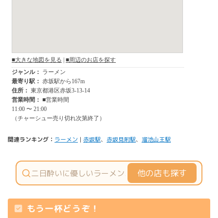
関連ランキング：
ラーメン
|
赤坂駅
、
赤坂見附駅
、
溜池山王駅
他の店も探す
もう一杯どうぞ！