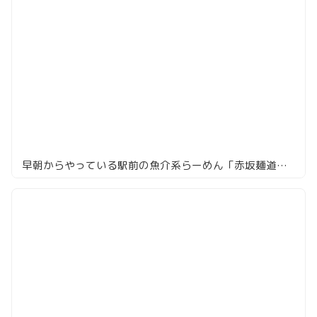
早朝からやっている駅前の魚介系らーめん「赤坂麺道 いってつ」