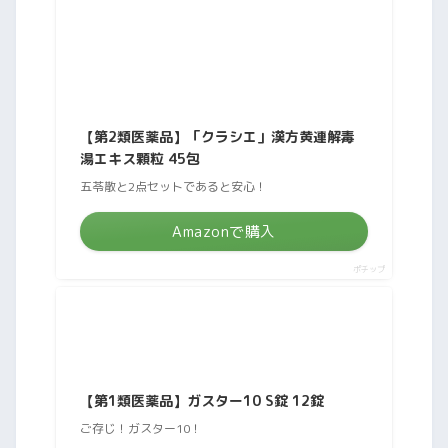
【第2類医薬品】「クラシエ」漢方黄連解毒
湯エキス顆粒 45包
五苓散と2点セットであると安心！
Amazonで購入
ポチップ
【第1類医薬品】ガスター10 S錠 12錠
ご存じ！ガスター10！