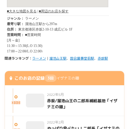
関連ランキング：
ラーメン
|
溜池山王駅
、
国会議事堂前駅
、
赤坂駅
🏮 このお店の記録
3回
イザナミの麺
2022年5月
赤坂/溜池山王の二郎系補給基地「イザ
3回目
ナミの麺」
2022年2月
やっぱり食べたい！二郎系「イザナミの