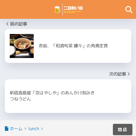
前の記事
赤坂、「和酒旬菜 縷々」の角煮定食
次の記事
新宿高島屋「京はやしや」のあんかけ刻みき
つねうどん
ホーム
lunch