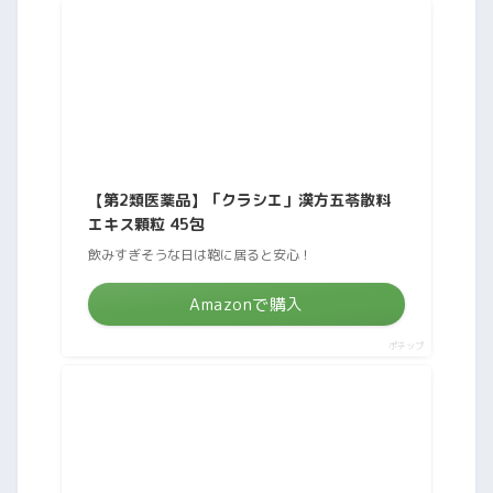
【第2類医薬品】「クラシエ」漢方五苓散料
エキス顆粒 45包
飲みすぎそうな日は鞄に居ると安心！
Amazonで購入
ポチップ