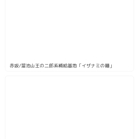
赤坂/溜池山王の二郎系補給基地「イザナミの麺」