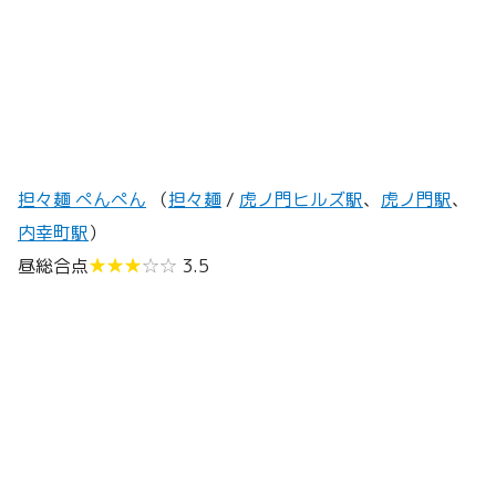
担々麺 ぺんぺん
（
担々麺
/
虎ノ門ヒルズ駅
、
虎ノ門駅
、
内幸町駅
）
昼総合点
★★★
☆☆
3.5