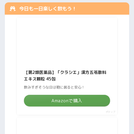
今日も一日楽しく飲もう！
【第2類医薬品】「クラシエ」漢方五苓散料
エキス顆粒 45包
飲みすぎそうな日は鞄に居ると安心！
Amazonで購入
ポチップ