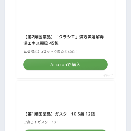
【第2類医薬品】「クラシエ」漢方黄連解毒
湯エキス顆粒 45包
五苓散と2点セットであると安心！
Amazonで購入
ポチップ
【第1類医薬品】ガスター10 S錠 12錠
ご存じ！ガスター10！