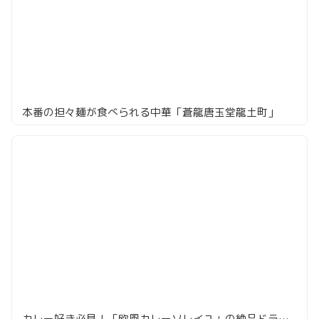
本番の担々麺が食べられる中華「蒼龍唐玉堂龍土町」
カレー好き必見！「欧風カレーソレイユ」の絶品ドライカレーに感動