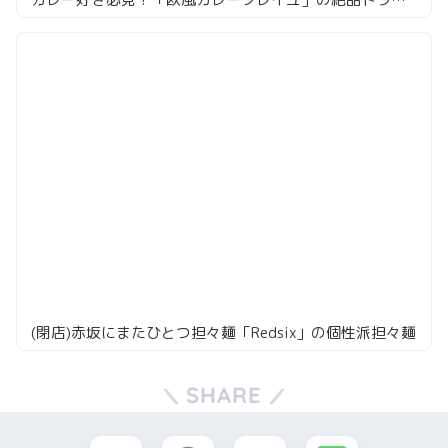
(閉店)赤坂にまたひとつ担々麺「Redsix」の個性派担々麺
SHARE