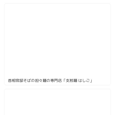
首相官邸そばの担々麺の専門店「支那麺 はしご」