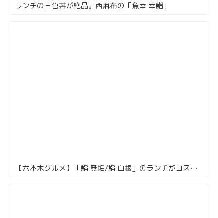
ランチの三色丼が絶品。西麻布の「魚幸 幸鮨」
【六本木グルメ】「鮨 無垢/鮨 白銀」のランチがコスパ◎！5500円で絶品本格寿司を堪能