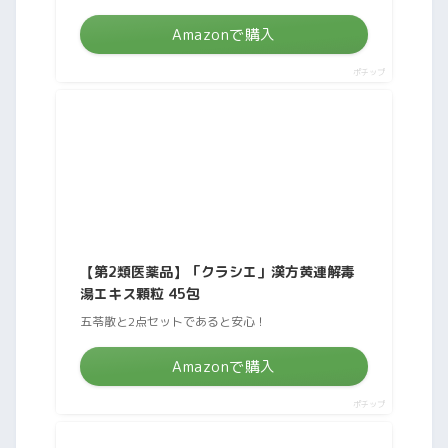
Amazonで購入
ポチップ
【第2類医薬品】「クラシエ」漢方黄連解毒
湯エキス顆粒 45包
五苓散と2点セットであると安心！
Amazonで購入
ポチップ