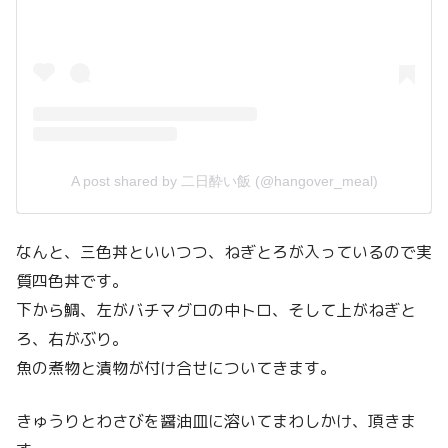
A post shared by 二日酔い飯 (@hangover_meal)
なんと、三色丼といいつつ、ねぎとろが入っているので実
質四色丼です。
下から鯛、左がバチマグロの中トロ、そして上がねぎと
ろ、右がぶり。
魚の煮物と漬物が付け合せについてきます。
きゅうりとわさびを醤油皿に溶いてまわしかけ、頂きま