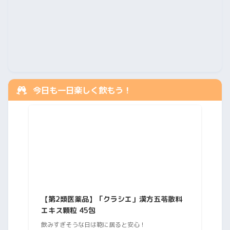
今日も一日楽しく飲もう！
【第2類医薬品】「クラシエ」漢方五苓散料
エキス顆粒 45包
飲みすぎそうな日は鞄に居ると安心！