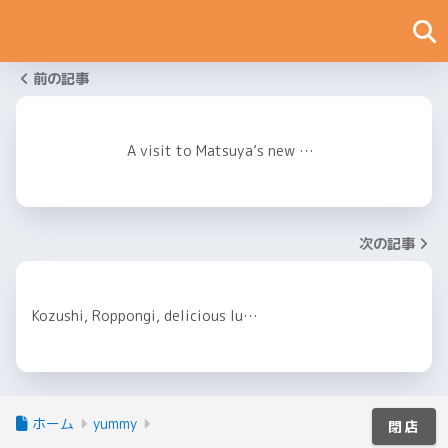
前の記事
A visit to Matsuya’s new …
次の記事
Kozushi, Roppongi, delicious lu…
ホーム
yummy