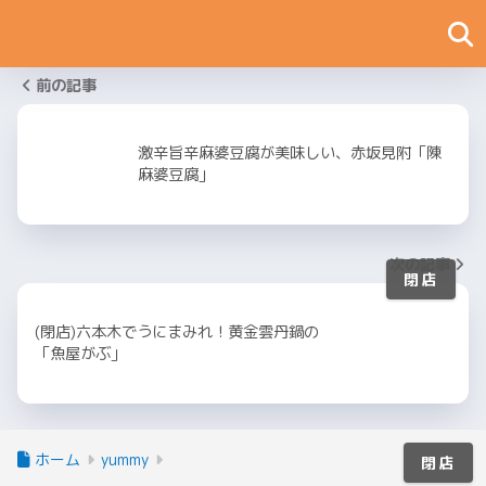
前の記事
激辛旨辛麻婆豆腐が美味しい、赤坂見附「陳
麻婆豆腐」
次の記事
(閉店)六本木でうにまみれ！黄金雲丹鍋の
「魚屋がぶ」
ホーム
yummy