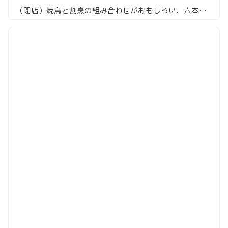
（閉店）焼鳥と割烹の組み合わせがおもしろい、六本木「焼鳥カッポウ 鳥耀」