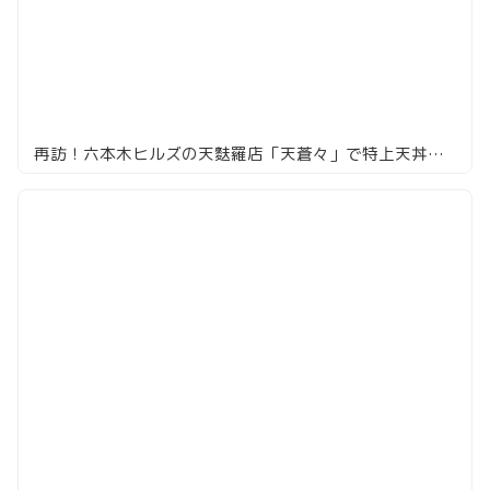
再訪！六本木ヒルズの天麩羅店「天蒼々」で特上天丼を堪能！