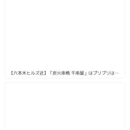
【六本木ヒルズ近】「炭火串焼 千串屋」はプリプリはつ＆とろーりチーズピーが絶品！