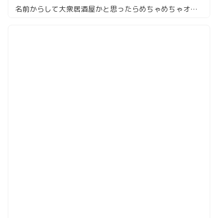
名前からして大衆居酒屋かと思ったらめちゃめちゃオシャレだった六本木の焼き鳥屋「SHOW CHAN」