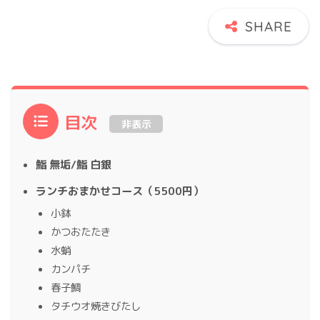
目次
非表示
鮨 無垢/鮨 白銀
ランチおまかせコース（5500円）
小鉢
かつおたたき
水蛸
カンパチ
春子鯛
タチウオ焼きびたし