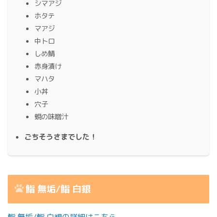
シマアジ
ホタテ
マアジ
中トロ
しめ鯖
赤身漬け
マハタ
小丼
穴子
蜆の味噌汁
ごちそうさまでした！
鮨 無垢/鮨 白銀
鮨 無垢/鮨 白銀の詳細はこちら