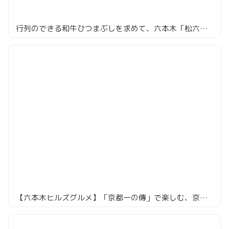
行列のできる和牛ひつまぶしを求めて、六本木「松六家」
【六本木ヒルズグルメ】「京都一の傳」で楽しむ、京の風情と絶品蔵みそ焼懐石御膳