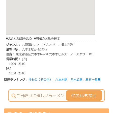
関連ランキング：
丼もの（その他）
|
六本木駅
、
乃木坂駅
、
麻布十番駅
他の店も探す