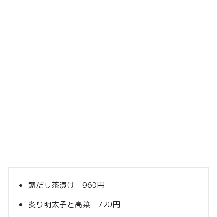
鯛だし茶漬け 960円
炙り明太子と高菜 720円