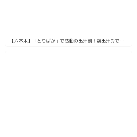
【六本木】「とりばか」で感動の出汁割！鶏出汁おでんとチューリップ唐揚げも絶品