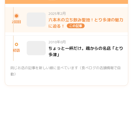
2025年2月
六本木の立ち飲み聖地！とり多津の魅力
2回目
に迫る！
この記事
2018年8月
ちょっと一杯だけ。鶏からの名店「とり
初訪
多津」
同じお店の記事を新しい順に並べています（食べログの店舗情報で自
動）