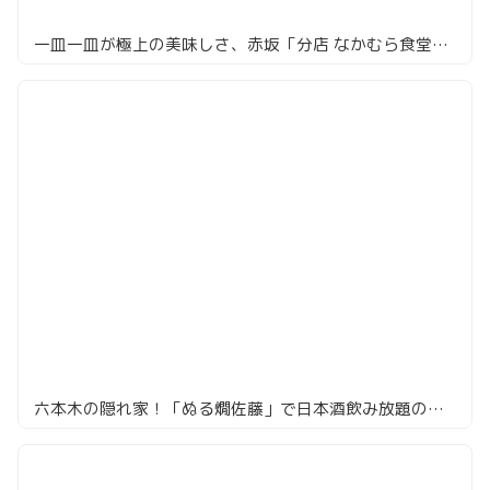
一皿一皿が極上の美味しさ、赤坂「分店 なかむら食堂」の夜
六本木の隠れ家！「ぬる燗佐藤」で日本酒飲み放題の極上体験