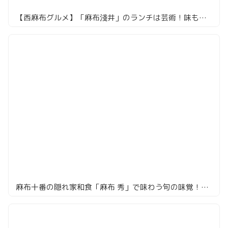
【西麻布グルメ】「麻布淺井」のランチは芸術！味も見た目も◎
麻布十番の隠れ家和食「麻布 秀」で味わう旬の味覚！個室で楽しむ贅沢なひととき