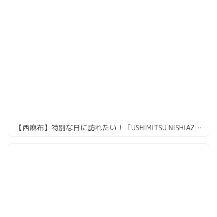
【西麻布】特別な日に訪れたい！「USHIMITSU NISHIAZABU」で贅沢焼肉体験