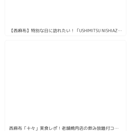
【西麻布】特別な日に訪れたい！「USHIMITSU NISHIAZABU」で贅沢焼肉体験
西麻布「十々」実食レポ！老舗焼肉店の飲み放題付コースはコスパ抜群だった