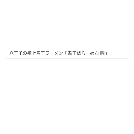
八王子の極上煮干ラーメン「煮干鰮らーめん 圓」