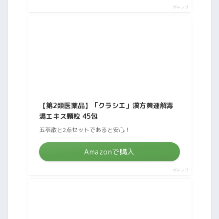
ポチップ
【第2類医薬品】「クラシエ」漢方黄連解毒
湯エキス顆粒 45包
五苓散と2点セットであると安心！
Amazonで購入
ポチップ