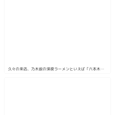
久々の来店、乃木坂の深夜ラーメンといえば「六本木らーめん 東京食品 まる彦」