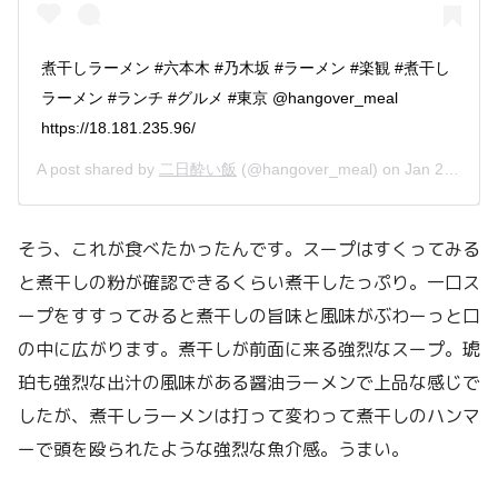
煮干しラーメン #六本木 #乃木坂 #ラーメン #楽観 #煮干し
ラーメン #ランチ #グルメ #東京 @hangover_meal
https://18.181.235.96/
A post shared by
二日酔い飯
(@hangover_meal) on
Jan 20, 2019 at 6:04am PST
そう、これが食べたかったんです。スープはすくってみる
と煮干しの粉が確認できるくらい煮干したっぷり。一口ス
ープをすすってみると煮干しの旨味と風味がぶわーっと口
の中に広がります。煮干しが前面に来る強烈なスープ。琥
珀も強烈な出汁の風味がある醤油ラーメンで上品な感じで
したが、煮干しラーメンは打って変わって煮干しのハンマ
ーで頭を殴られたような強烈な魚介感。うまい。