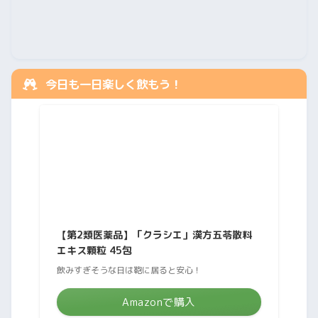
今日も一日楽しく飲もう！
【第2類医薬品】「クラシエ」漢方五苓散料
エキス顆粒 45包
飲みすぎそうな日は鞄に居ると安心！
Amazonで購入