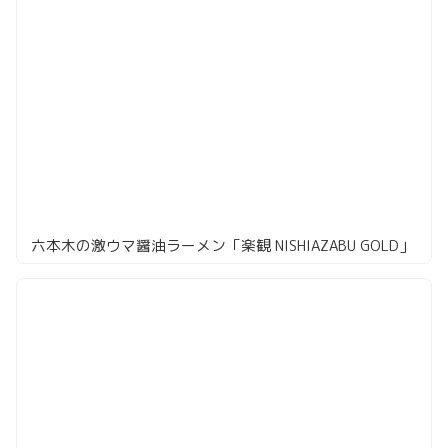
六本木の激ウマ醤油ラーメン「楽観 NISHIAZABU GOLD」