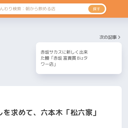
探す
次の記事
赤坂サカスに新しく出来
た鰻「赤坂 富貴貫 Bizタ
ワー店」
しを求めて、六本木「松六家」