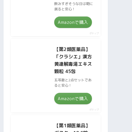
飲みすぎそうな日は鞄に
居ると安心！
Amazonで購入
ポチップ
【第2類医薬品】
「クラシエ」漢方
黄連解毒湯エキス
顆粒 45包
五苓散と2点セットであ
ると安心！
Amazonで購入
ポチップ
【第1類医薬品】