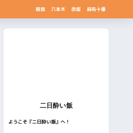
朝食
六本木
赤坂
麻布十番
二日酔い飯
ようこそ『二日酔い飯』へ！