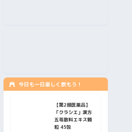
今日も一日楽しく飲もう！
【第2類医薬品】
「クラシエ」漢方
五苓散料エキス顆
粒 45包