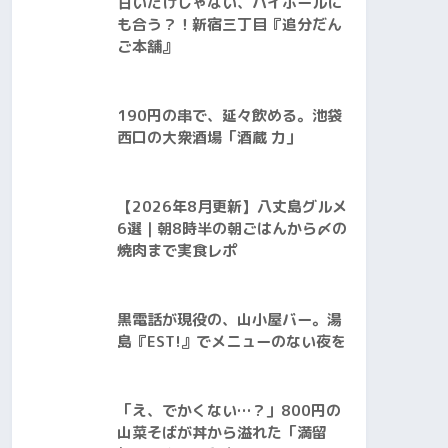
甘いだけじゃない、ハイボールに
も合う？！新宿三丁目『追分だん
ご本舗』
190円の串で、延々飲める。池袋
西口の大衆酒場「酒蔵 力」
【2026年8月更新】八丈島グルメ
6選｜朝8時半の朝ごはんから〆の
焼肉まで実食レポ
黒電話が現役の、山小屋バー。湯
島『EST!』でメニューのない夜を
「え、でかくない…？」800円の
山菜そばが丼から溢れた「満留