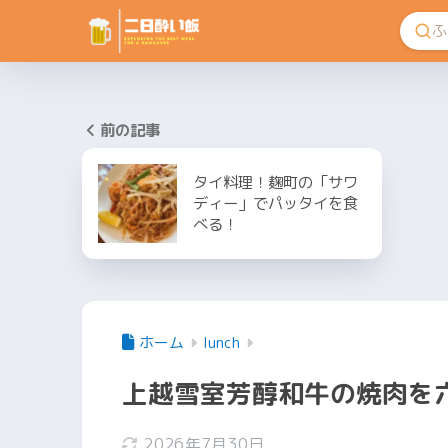
前の記事
タイ料理！麹町の「サワ
ディー」でパッタイを食
べる！
ホーム
lunch
上越雪室芳醇和牛の焼肉を
2026年7月30日