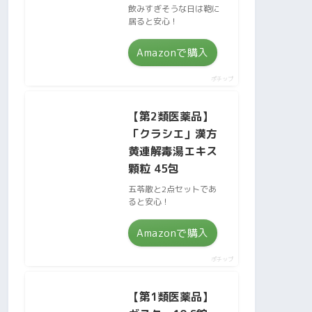
飲みすぎそうな日は鞄に
居ると安心！
Amazonで購入
ポチップ
【第2類医薬品】
「クラシエ」漢方
黄連解毒湯エキス
顆粒 45包
五苓散と2点セットであ
ると安心！
Amazonで購入
ポチップ
【第1類医薬品】