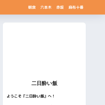
朝食
六本木
赤坂
麻布十番
二日酔い飯
ようこそ『二日酔い飯』へ！