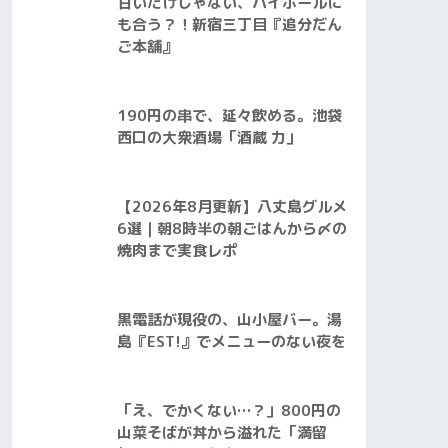
甘いだけじゃない、ハイボールに
も合う？！新宿三丁目『追分だん
ご本舗』
190円の串で、延々飲める。池袋
西口の大衆酒場「酒蔵 力」
【2026年8月更新】八丈島グルメ
6選｜朝8時半の朝ごはんから〆の
焼肉まで実食レポ
黒電話が現役の、山小屋バー。湯
島『EST!』でメニューのない夜を
「え、でかくない…？」800円の
山菜そばが丼から溢れた「満留