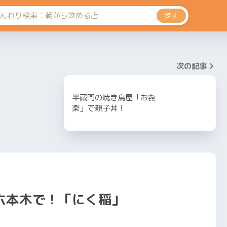
探す
次の記事
半蔵門の焼き鳥屋「お㐂
楽」で親子丼！
六本木で！「にく稲」