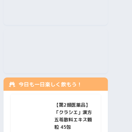
今日も一日楽しく飲もう！
【第2類医薬品】
「クラシエ」漢方
五苓散料エキス顆
粒 45包