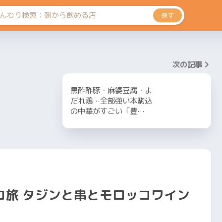
探す
次の記事
黒酢酢豚・麻婆豆腐・よ
だれ鶏…全部強い本駒込
の中華がすごい「豊…
コ旅 タジンと串とモロッコワイン