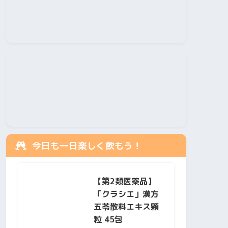
今日も一日楽しく飲もう！
【第2類医薬品】
「クラシエ」漢方
五苓散料エキス顆
粒 45包