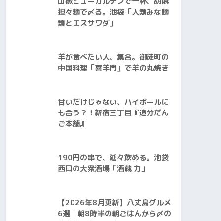
山椒ヒューガルデンで一杯、胡麻
担々麺で〆る。池袋「人類みな麺
類とエスサワダ」
羊が食べたい人、集合。御徒町の
中国料理「喜羊門」で羊の丸焼き
甘いだけじゃない、ハイボールに
も合う？！新宿三丁目『追分だん
ご本舗』
190円の串で、延々飲める。池袋
西口の大衆酒場「酒蔵 力」
【2026年8月更新】八丈島グルメ
6選｜朝8時半の朝ごはんから〆の