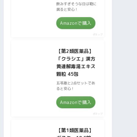
飲みすぎそうな日は鞄に
居ると安心！
Amazonで購入
ポチップ
【第2類医薬品】
「クラシエ」漢方
黄連解毒湯エキス
顆粒 45包
五苓散と2点セットであ
ると安心！
Amazonで購入
ポチップ
【第1類医薬品】