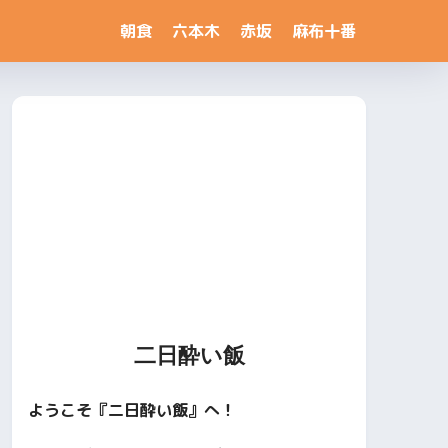
朝食
六本木
赤坂
麻布十番
二日酔い飯
ようこそ『二日酔い飯』へ！