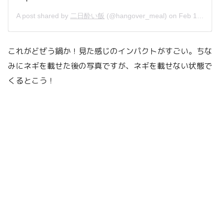
A post shared by
二日酔い飯
(@hangover_meal) on
Feb 13, 2019 at 4:24pm PST
これがどぜう鍋か！見た感じのインパクトがすごい。ちな
みにネギを載せた後の写真ですが、ネギを載せない状態で
くるとこう！