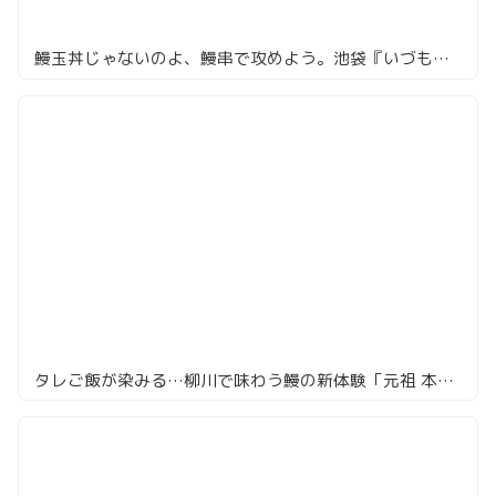
鰻玉丼じゃないのよ、鰻串で攻めよう。池袋『いづも』で部位食べ比べ！
タレご飯が染みる…柳川で味わう鰻の新体験「元祖 本吉屋」