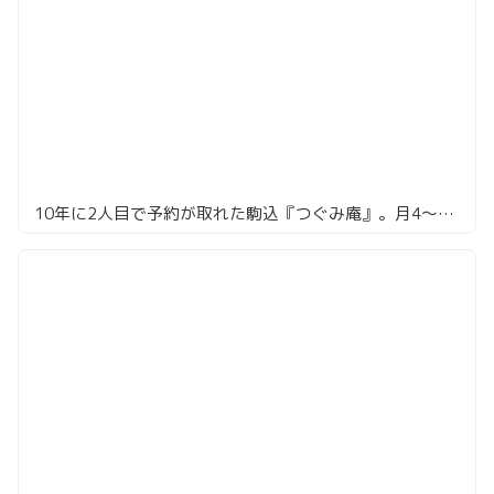
10年に2人目で予約が取れた駒込『つぐみ庵』。月4〜5組の鰻屋で、人生のうな重に出会った