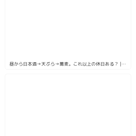
昼から日本酒→天ぷら→蕎麦。これ以上の休日ある？ | 菊谷 巣鴨