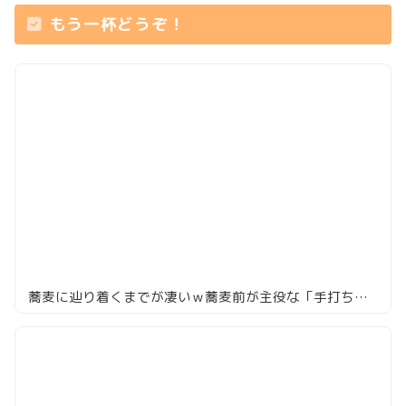
もう一杯どうぞ！
蕎麦に辿り着くまでが凄いｗ蕎麦前が主役な「手打ち蕎麦 汐見」