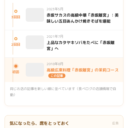
2023年5月
赤坂サカスの高級中華「赤坂離宮」：美
3回目
味しい五目あんかけ焼きそばを堪能
2021年7月
上品なカタヤキソバをたべに「赤坂離
2回目
宮」へ
2018年8月
高級広東料理「赤坂離宮」の茉莉コース
初訪
この記事
同じお店の記事を新しい順に並べています（食べログの店舗情報で自
動）
気になったら、席をとっておく
広告