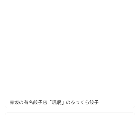
赤坂の有名餃子店「珉珉」のふっくら餃子