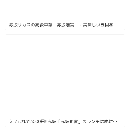
赤坂サカスの高級中華「赤坂離宮」：美味しい五目あんかけ焼きそばを堪能
え!?これで3000円!!赤坂「赤坂司宴」のランチは絶対行くべき