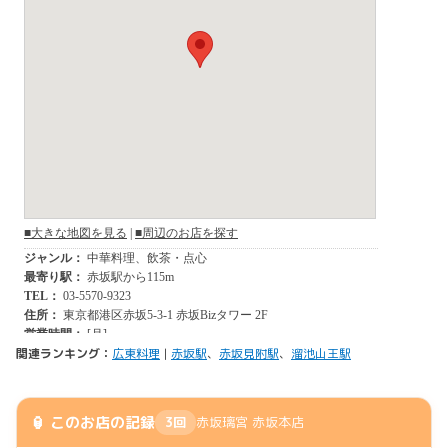
関連ランキング：
広東料理
|
赤坂駅
、
赤坂見附駅
、
溜池山王駅
🏮 このお店の記録
3回
赤坂璃宮 赤坂本店