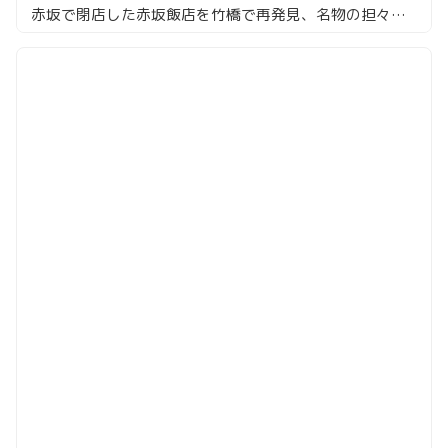
赤坂で閉店した赤坂飯店を竹橋で再発見、名物の担々麺ランチ