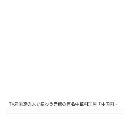
TV局関連の人で賑わう赤坂の有名中華料理屋「中国料理 かおたん」