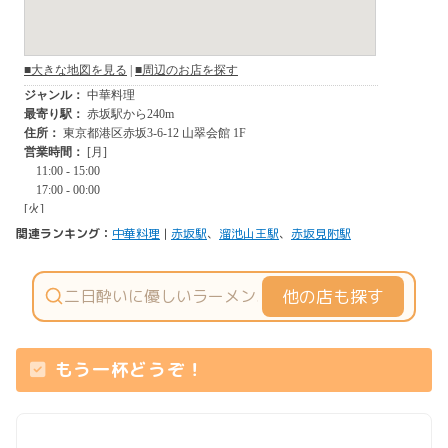
関連ランキング：
中華料理
|
赤坂駅
、
溜池山王駅
、
赤坂見附駅
他の店も探す
もう一杯どうぞ！