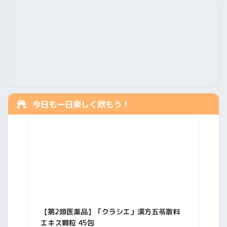
今日も一日楽しく飲もう！
【第2類医薬品】「クラシエ」漢方五苓散料
エキス顆粒 45包