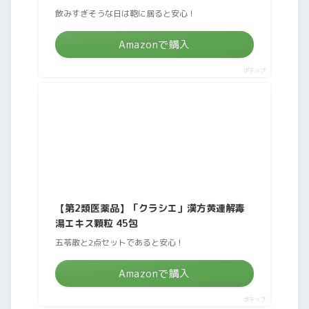
飲みすぎそうな日は鞄に居ると安心！
Amazonで購入
ポチップ
【第2類医薬品】「クラシエ」漢方黄連解毒
湯エキス顆粒 45包
五苓散と2点セットであると安心！
Amazonで購入
ポチップ