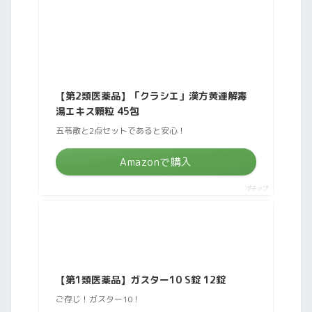
【第2類医薬品】「クラシエ」漢方黄連解毒
湯エキス顆粒 45包
五苓散と2点セットであると安心！
Amazonで購入
ポチップ
【第1類医薬品】ガスター10 S錠 12錠
ご存じ！ガスター10！