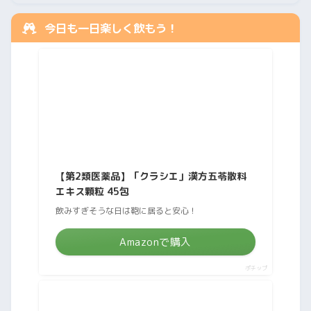
今日も一日楽しく飲もう！
【第2類医薬品】「クラシエ」漢方五苓散料
エキス顆粒 45包
飲みすぎそうな日は鞄に居ると安心！
Amazonで購入
ポチップ