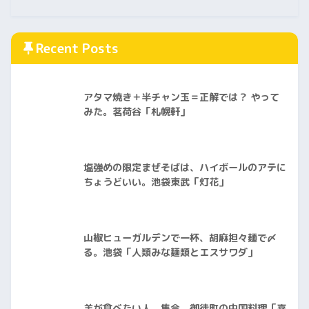
Recent Posts
アタマ焼き＋半チャン玉＝正解では？ やって
みた。茗荷谷「札幌軒」
塩強めの限定まぜそばは、ハイボールのアテに
ちょうどいい。池袋東武「灯花」
山椒ヒューガルデンで一杯、胡麻担々麺で〆
る。池袋「人類みな麺類とエスサワダ」
羊が食べたい人、集合。御徒町の中国料理「喜