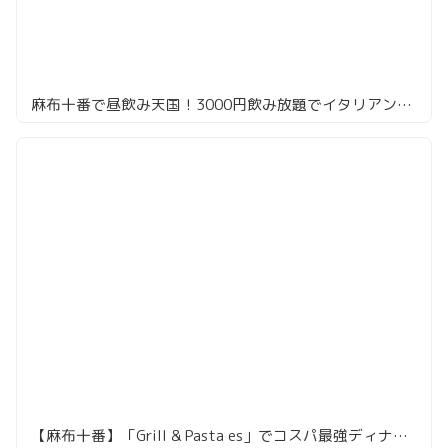
麻布十番で昼飲み天国！3000円飲み放題でイタリアンとタンドリーを堪能
【麻布十番】「Grill & Pasta es」でコスパ最強ディナー！3時間飲み放題付きコースで黒毛和牛グリルも