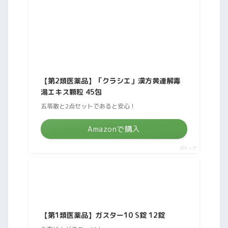
【第2類医薬品】「クラシエ」漢方黄連解毒
湯エキス顆粒 45包
五苓散と2点セットであると安心！
Amazonで購入
ポチップ
【第1類医薬品】ガスター10 S錠 12錠