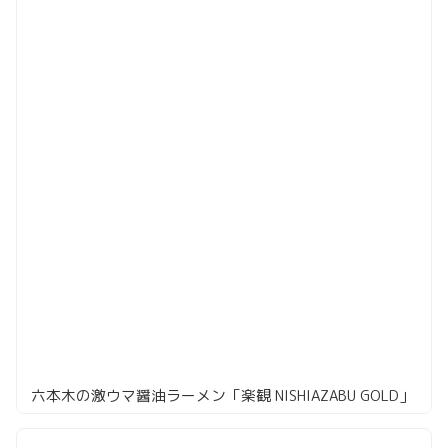
六本木の激ウマ醤油ラーメン「楽観 NISHIAZABU GOLD」