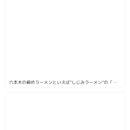
六本木の締めラーメンといえば”しじみラーメン”の「串とろ」