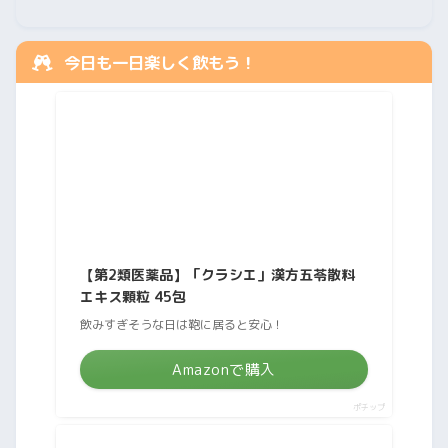
今日も一日楽しく飲もう！
【第2類医薬品】「クラシエ」漢方五苓散料
エキス顆粒 45包
飲みすぎそうな日は鞄に居ると安心！
Amazonで購入
ポチップ