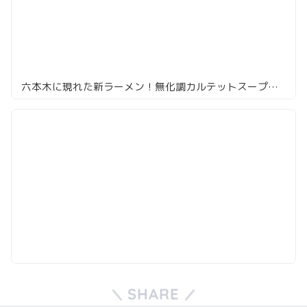
六本木に現れた新ラーメン！無化調カルテットスープの「入鹿 TOKYO」
SHARE