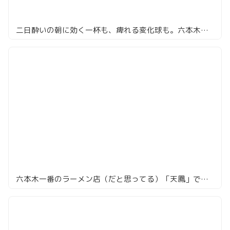
二日酔いの朝に効く一杯も、痺れる変化球も。六本木・麻布のラーメン8選
六本木一番のラーメン店（だと思ってる）「天鳳」で味噌ラーメンを頼んでみた