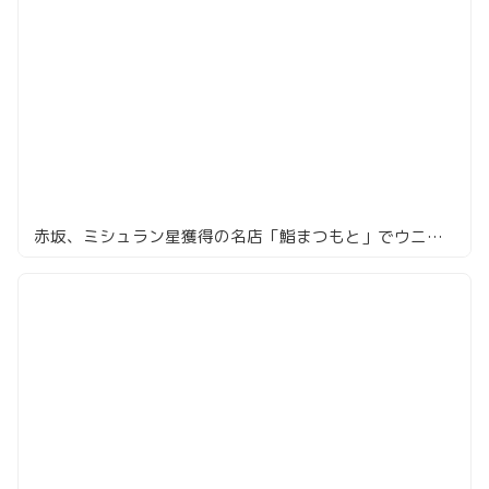
赤坂、ミシュラン星獲得の名店「鮨まつもと」でウニ多めの絶品寿司ランチ体験