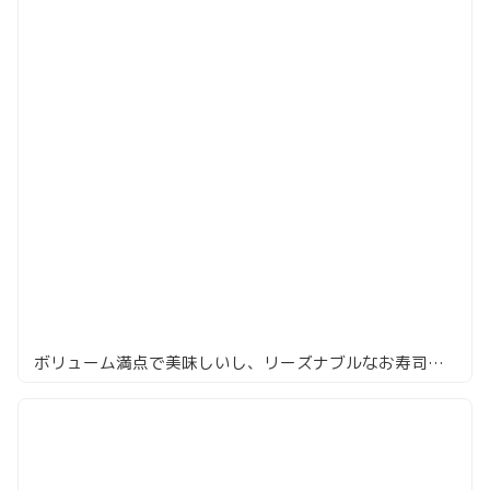
ボリューム満点で美味しいし、リーズナブルなお寿司「赤坂 鮨葵」