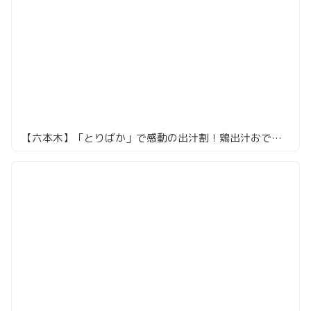
【六本木】「とりばか」で感動の出汁割！鶏出汁おでんとチューリップ唐揚げも絶品