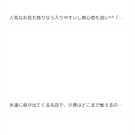
人気なお店も独りなら入りやすいし居心地も良い^^「鳥昇」
永遠に串が出てくる名店で、少食はどこまで戦えるのか。中目黒「鳥よし」