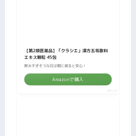
【第2類医薬品】「クラシエ」漢方五苓散料
エキス顆粒 45包
飲みすぎそうな日は鞄に居ると安心！
Amazonで購入
ポチップ