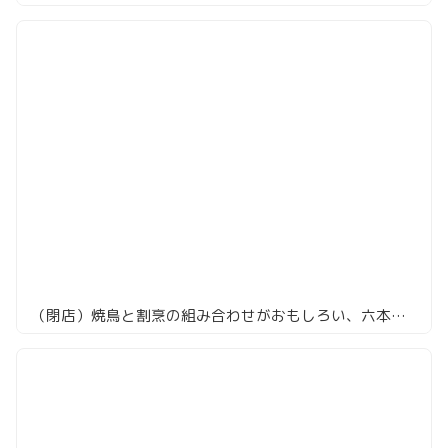
（閉店）焼鳥と割烹の組み合わせがおもしろい、六本木「焼鳥カッポウ 鳥耀」