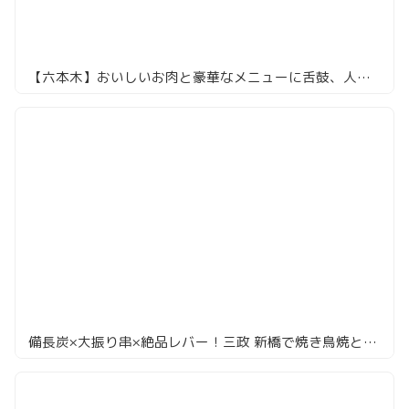
【六本木】おいしいお肉と豪華なメニューに舌鼓、人気店「ぽんが」が六本木にくるとこうなる！
備長炭×大振り串×絶品レバー！三政 新橋で焼き鳥焼とん食べるなら「三政」