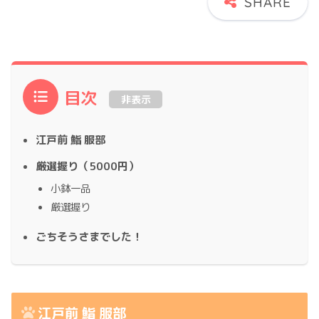
目次
非表示
江戸前 鮨 服部
厳選握り（5000円）
小鉢一品
厳選握り
ごちそうさまでした！
江戸前 鮨 服部