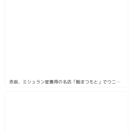
赤坂、ミシュラン星獲得の名店「鮨まつもと」でウニ多めの絶品寿司ランチ体験