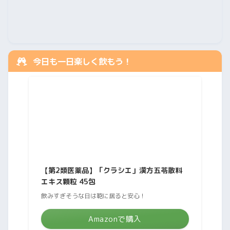
今日も一日楽しく飲もう！
【第2類医薬品】「クラシエ」漢方五苓散料
エキス顆粒 45包
飲みすぎそうな日は鞄に居ると安心！
Amazonで購入