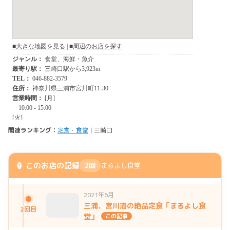
関連ランキング：
定食・食堂
| 三崎口
🏮 このお店の記録
2回
まるよし食堂
2021年6月
三浦、宮川港の絶品定食「まるよし食
2回目
堂」
この記事