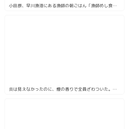
小田原、早川漁港にある漁師の朝ごはん「漁師めし食堂」
炎は見えなかったのに、煙の香りで全員ざわついた。恵比寿『ゆうゆ』の藁焼き鴨ドッグ