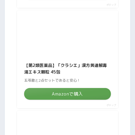
ポチップ
【第2類医薬品】「クラシエ」漢方黄連解毒
湯エキス顆粒 45包
五苓散と2点セットであると安心！
Amazonで購入
ポチップ