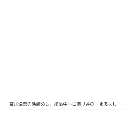
宮川漁港の漁師めし、絶品中トロ漬け丼の「まるよし食堂」