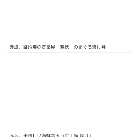
赤坂、路地裏の定食屋「若狭」のまぐろ漬け丼
赤坂、美味しい海鮮丼みっけ「鮨 皐月」