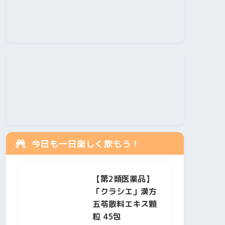
今日も一日楽しく飲もう！
【第2類医薬品】
「クラシエ」漢方
五苓散料エキス顆
粒 45包