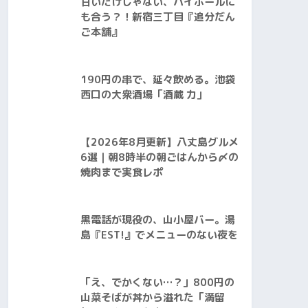
甘いだけじゃない、ハイボールに
も合う？！新宿三丁目『追分だん
ご本舗』
190円の串で、延々飲める。池袋
西口の大衆酒場「酒蔵 力」
【2026年8月更新】八丈島グルメ
6選｜朝8時半の朝ごはんから〆の
焼肉まで実食レポ
黒電話が現役の、山小屋バー。湯
島『EST!』でメニューのない夜を
「え、でかくない…？」800円の
山菜そばが丼から溢れた「満留