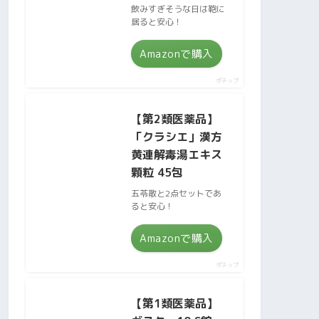
飲みすぎそうな日は鞄に
居ると安心！
Amazonで購入
ポチップ
【第2類医薬品】
「クラシエ」漢方
黄連解毒湯エキス
顆粒 45包
五苓散と2点セットであ
ると安心！
Amazonで購入
ポチップ
【第1類医薬品】