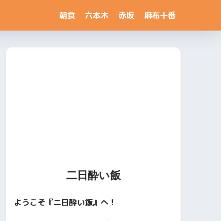
朝食
六本木
赤坂
麻布十番
二日酔い飯
ようこそ『二日酔い飯』へ！