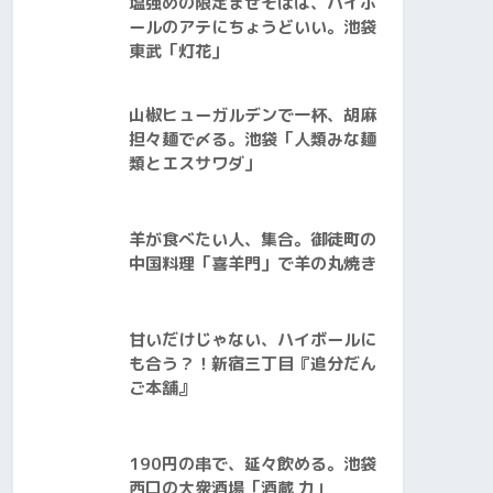
塩強めの限定まぜそばは、ハイボ
ールのアテにちょうどいい。池袋
東武「灯花」
山椒ヒューガルデンで一杯、胡麻
担々麺で〆る。池袋「人類みな麺
類とエスサワダ」
羊が食べたい人、集合。御徒町の
中国料理「喜羊門」で羊の丸焼き
甘いだけじゃない、ハイボールに
も合う？！新宿三丁目『追分だん
ご本舗』
190円の串で、延々飲める。池袋
西口の大衆酒場「酒蔵 力」