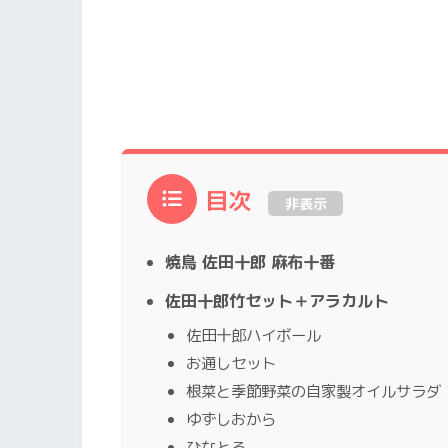
目次
非表示
焼鳥 佐田十郎 麻布十番
佐田十郎竹セット＋アラカルト
佐田十郎ハイボール
お通しセット
根菜と季節野菜の自家製オイルサラダ
ゆずしおから
ひなとろ