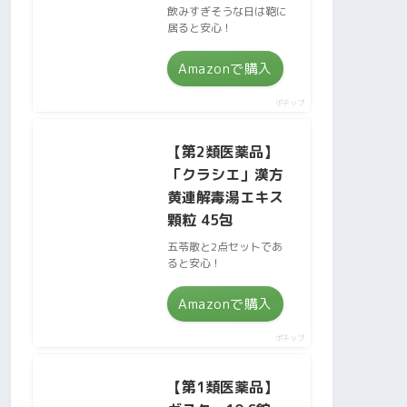
飲みすぎそうな日は鞄に
居ると安心！
Amazonで購入
ポチップ
【第2類医薬品】
「クラシエ」漢方
黄連解毒湯エキス
顆粒 45包
五苓散と2点セットであ
ると安心！
Amazonで購入
ポチップ
【第1類医薬品】