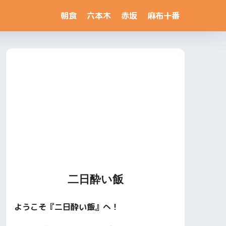
朝食
六本木
赤坂
麻布十番
二日酔い飯
ようこそ『二日酔い飯』へ！