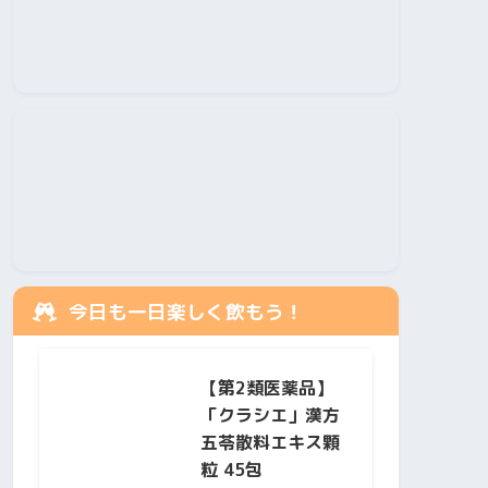
今日も一日楽しく飲もう！
【第2類医薬品】
「クラシエ」漢方
五苓散料エキス顆
粒 45包