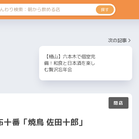
探す
次の記事
【楮山】六本木で個室完
備！和食と日本酒を楽し
む贅沢忘年会
布十番「焼鳥 佐田十郎」