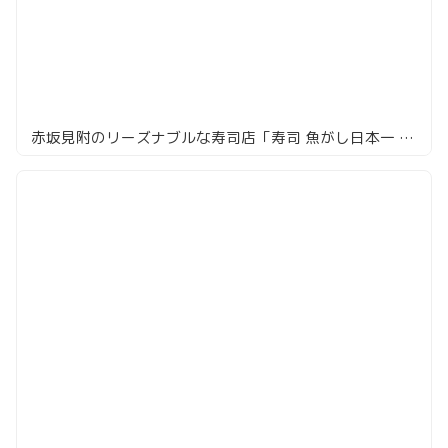
赤坂見附のリーズナブルな寿司店「寿司 魚がし日本一 赤坂店」