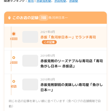
関連ランキング：
寿司
|
赤坂見附駅
、
永田町駅
、
赤坂駅
🏮 このお店の記録
3回
魚河岸日本一
2021年8月
赤坂「魚河岸日本一」でランチ寿司
3回目
この記事
2019年5月
赤坂見附のリーズナブルな寿司店「寿司
2回目
魚がし日本一 赤坂店」
2018年8月
赤坂見附駅前の美味しい寿司屋「魚がし
初訪
日本一」
同じお店の記事を新しい順に並べています（食べログの店舗情報で自
動）