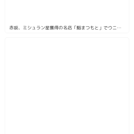
赤坂、ミシュラン星獲得の名店「鮨まつもと」でウニ多めの絶品寿司ランチ体験