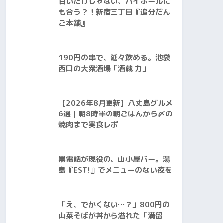
甘いだけじゃない、ハイボールに
も合う？！新宿三丁目『追分だん
ご本舗』
190円の串で、延々飲める。池袋
西口の大衆酒場「酒蔵 力」
【2026年8月更新】八丈島グルメ
6選｜朝8時半の朝ごはんから〆の
焼肉まで実食レポ
黒電話が現役の、山小屋バー。湯
島『EST!』でメニューのない夜を
「え、でかくない…？」800円の
山菜そばが丼から溢れた「満留