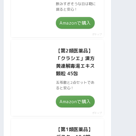
飲みすぎそうな日は鞄に
居ると安心！
Amazonで購入
ポチップ
【第2類医薬品】
「クラシエ」漢方
黄連解毒湯エキス
顆粒 45包
五苓散と2点セットであ
ると安心！
Amazonで購入
ポチップ
【第1類医薬品】