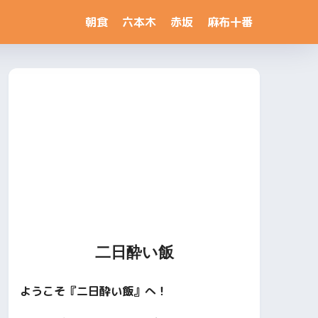
朝食
六本木
赤坂
麻布十番
二日酔い飯
ようこそ『二日酔い飯』へ！