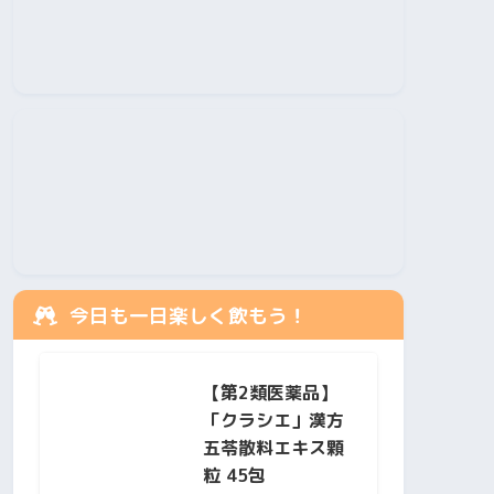
今日も一日楽しく飲もう！
【第2類医薬品】
「クラシエ」漢方
五苓散料エキス顆
粒 45包