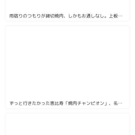
雨宿りのつもりが貸切焼肉、しかもお通しなし。上板橋「七甲山」
ずっと行きたかった恵比寿「焼肉チャンピオン」、名物ざぶすきは焼肉と丼の境界を越えてきた