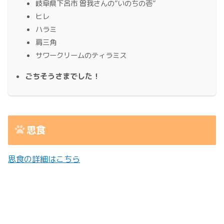
岐阜県下呂市 曽我さんの”いのちの壱”
ヒレ
ハラミ
肩三角
サワークリームのティラミス
ごちそうさまでした！
思食
思食の詳細はこちら