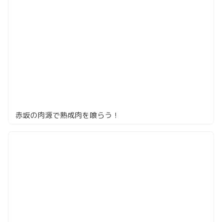
赤坂の肉源で熟成肉を喰らう！