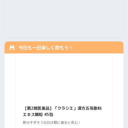
今日も一日楽しく飲もう！
【第2類医薬品】「クラシエ」漢方五苓散料
エキス顆粒 45包
飲みすぎそうな日は鞄に居ると安心！