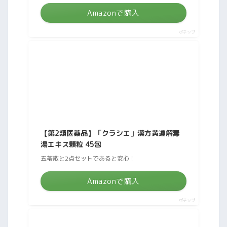
Amazonで購入
ポチップ
【第2類医薬品】「クラシエ」漢方黄連解毒
湯エキス顆粒 45包
五苓散と2点セットであると安心！
Amazonで購入
ポチップ