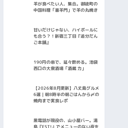
羊が食べたい人、集合。御徒町の
中国料理「喜羊門」で羊の丸焼き
甘いだけじゃない、ハイボールに
も合う？！新宿三丁目『追分だん
ご本舗』
190円の串で、延々飲める。池袋
西口の大衆酒場「酒蔵 力」
【2026年8月更新】八丈島グルメ
6選｜朝8時半の朝ごはんから〆の
焼肉まで実食レポ
黒電話が現役の、山小屋バー。湯
島『EST!』でメニューのない夜を