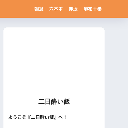
朝食
六本木
赤坂
麻布十番
二日酔い飯
ようこそ『二日酔い飯』へ！