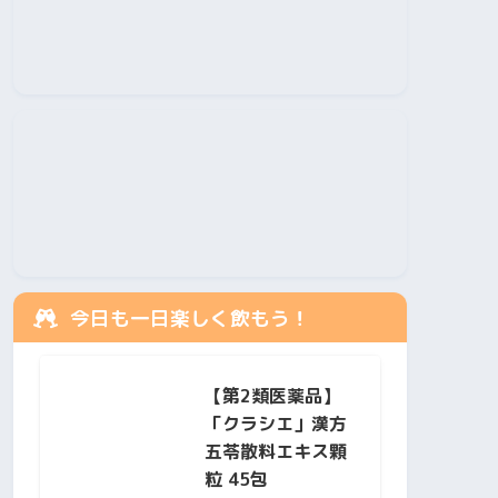
今日も一日楽しく飲もう！
【第2類医薬品】
「クラシエ」漢方
五苓散料エキス顆
粒 45包