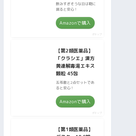
飲みすぎそうな日は鞄に
居ると安心！
Amazonで購入
ポチップ
【第2類医薬品】
「クラシエ」漢方
黄連解毒湯エキス
顆粒 45包
五苓散と2点セットであ
ると安心！
Amazonで購入
ポチップ
【第1類医薬品】