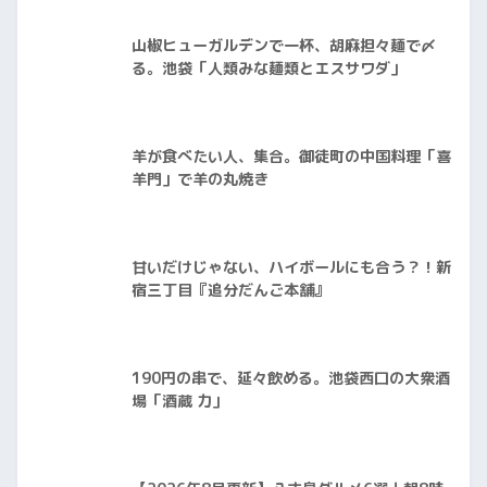
山椒ヒューガルデンで一杯、胡麻担々麺で〆
る。池袋「人類みな麺類とエスサワダ」
羊が食べたい人、集合。御徒町の中国料理「喜
羊門」で羊の丸焼き
甘いだけじゃない、ハイボールにも合う？！新
宿三丁目『追分だんご本舗』
190円の串で、延々飲める。池袋西口の大衆酒
場「酒蔵 力」