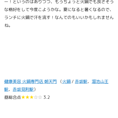
ー！というのはありつつ、もうちょっと火鍋でも良さそう
な格好をして今度こようかな。夏になると暑くなるので、
ランチに火鍋で汗を流す！なんてのもいいかもしれません
ね。
健康美容 火鍋専門店 朝天門
（
火鍋
/
赤坂駅
、
溜池山王
駅
、
赤坂見附駅
）
昼総合点
★★★
☆☆
3.2