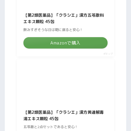
【第2類医薬品】「クラシエ」漢方五苓散料
エキス顆粒 45包
飲みすぎそうな日は鞄に居ると安心！
Amazonで購入
ポチップ
【第2類医薬品】「クラシエ」漢方黄連解毒
湯エキス顆粒 45包
五苓散と2点セットであると安心！