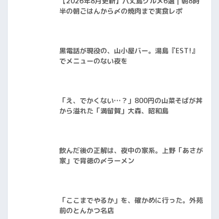
【2026年8月更新】八丈島グルメ6選｜朝8時
半の朝ごはんから〆の焼肉まで実食レポ
黒電話が現役の、山小屋バー。湯島『EST!』
でメニューのない夜を
「え、でかくない…？」800円の山菜そばが丼
から溢れた「満留賀」大森、昭和島
飲んだ後の正解は、夜中の家系。上野「あさが
家」で背徳の〆ラーメン
「ここまでやるか」を、確かめに行った。外苑
前のとんかつ名店