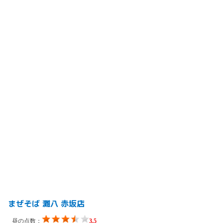
まぜそば 灘八 赤坂店