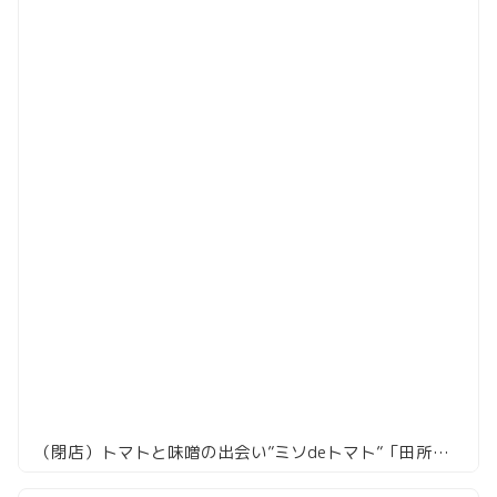
（閉店）トマトと味噌の出会い”ミソdeトマト”「田所商店」