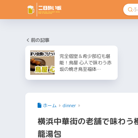
前の記事
完全個室＆希少部位も堪
能！鳥屋 心人で味わう赤
坂の焼き鳥至福体…
ホーム
dinner
横浜中華街の老舗で味わう
籠湯包