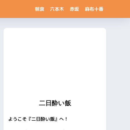
朝食
六本木
赤坂
麻布十番
二日酔い飯
ようこそ『二日酔い飯』へ！