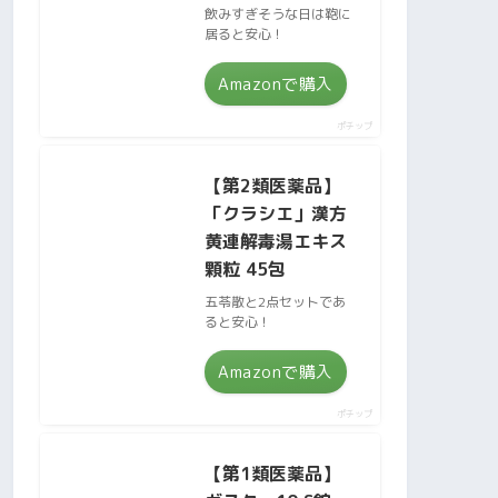
飲みすぎそうな日は鞄に
居ると安心！
Amazonで購入
ポチップ
【第2類医薬品】
「クラシエ」漢方
黄連解毒湯エキス
顆粒 45包
五苓散と2点セットであ
ると安心！
Amazonで購入
ポチップ
【第1類医薬品】