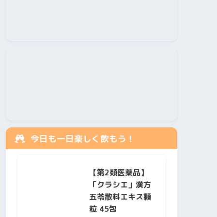
今日も一日楽しく飲もう！
【第2類医薬品】
「クラシエ」漢方
五苓散料エキス顆
粒 45包