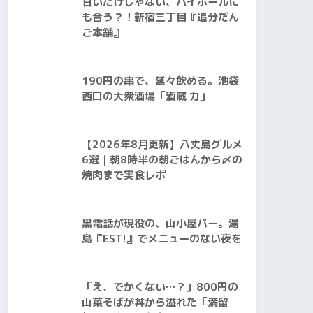
甘いだけじゃない、ハイボールに
も合う？！新宿三丁目『追分だん
ご本舗』
190円の串で、延々飲める。池袋
西口の大衆酒場「酒蔵 力」
【2026年8月更新】八丈島グルメ
6選｜朝8時半の朝ごはんから〆の
焼肉まで実食レポ
黒電話が現役の、山小屋バー。湯
島『EST!』でメニューのない夜を
「え、でかくない…？」800円の
山菜そばが丼から溢れた「満留